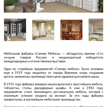
Приставные
н
Беседки,
столики
Торшеры
павильоны,
зонты
Сервировочные
Уличный свет
столики
Грили и очаги
Туалетные
Диваны
Товары для
столики
дома
Кресла и
шезлонги
Ароматы для
Все стулья
Мебель для
дома и
ресторанов и
косметика
Барные стулья
кафе
Мебельная фабрика «Сомово Мебель» — обладатель премии «Сто
П
Бытовая химия
лучших товаров России» и неоднократный победитель
Стулья
Столы
международных и отечественных выставок.
Вешалки
Табуреты
Стулья
Т
Одно из старейших предприятий «Сомово мебель» было основано
Гладильные
о
еще в 1929 году недалеко от города Воронеж, когда созданная
доски
артель занималась производством щепы (дранки) для кровли крыш.
Двери
Сантехника
Т
Декор
В 1935 году фабрика впервые начала выпускать простейшую мебель:
табуретки, столы, двухдверные шкафы. А уже в 1983 году
Зеркала
Входные двери
Биде
предприятие стало производить рустикальную мебель, которая с
Ковры
огромным успехом уходила на экспорт. За эти годы фабрика
Межкомнатные
Ванны
превратилась в крупнейшее мебельное производство.
двери
Посуда
Душ