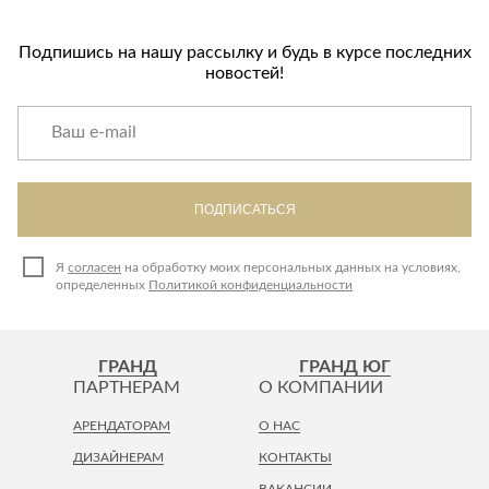
Лепнина
сна
Напольные
Подпишись на нашу рассылку и будь в курсе последних
покрытия
Кровати
новостей!
Обои
Матрасы
Плитка
Товары для сна
Спецобувь
Кухонные
Спецодежда
гарнитуры
ПОДПИСАТЬСЯ
Средства
индивидуальной
защиты
Я
согласен
на обработку моих персональных данных на условиях,
определенных
Политикой конфиденциальности
ГРАНД
ГРАНД ЮГ
ПАРТНЕРАМ
О КОМПАНИИ
АРЕНДАТОРАМ
О НАС
ДИЗАЙНЕРАМ
КОНТАКТЫ