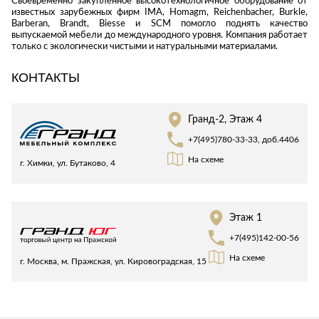
Своевременно закупленное высокотехнологичное оборудование от
Стремянки
Душевые
А
известных зарубежных фирм IMA, Homagm, Reichenbacher, Burkle,
Детская
каналы и трапы
Barberan, Brandt, Biesse и SCM помогло поднять качество
в
Сушилки
мебель
выпускаемой мебели до международного уровня. Компания работает
Душевые
Б
только с экологически чистыми и натуральными материалами.
Текстиль
ограждения и
Детские кровати
В
поддоны
Товары для
КОНТАКТЫ
г
ванной комнаты
Детские
Радиаторы
матрасы
Хранение и
Раковины
п
порядок
Комоды и
Гранд-2, Этаж 4
Системы
тумбы
+7(495)780-33-33, доб.4406
инсталляций
Столы и
Товары для
На схеме
г. Химки, ул. Бутаково, 4
Системы
надстройки
ремонта
скрытого
Стулья, кресла,
монтажа
пуфы
Затирки и
Сливы и сифоны
гидроизоляция
Этаж 1
Шкафы,
Смесители
стеллажи,
Камины
+7(495)142-00-56
полки, сундуки
Унитазы
Клеи, герметики,
На схеме
г. Москва, м. Пражская, ул. Кировоградская, 15
жидкие гвозди,
пены
Кровати,
матрасы,
Лаки и краски
товары для