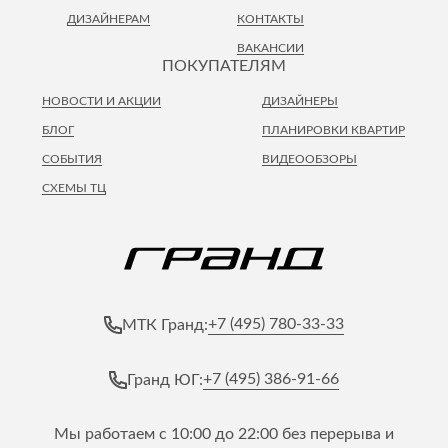
Лепнина
сна
ДИЗАЙНЕРАМ
КОНТАКТЫ
Напольные
ВАКАНСИИ
покрытия
Кровати
ПОКУПАТЕЛЯМ
Обои
Матрасы
НОВОСТИ И АКЦИИ
ДИЗАЙНЕРЫ
Плитка
Товары для сна
БЛОГ
ПЛАНИРОВКИ КВАРТИР
Спецобувь
СОБЫТИЯ
ВИДЕООБЗОРЫ
Кухонные
Спецодежда
гарнитуры
СХЕМЫ ТЦ
Средства
индивидуальной
защиты
+7 (495) 780-33-33
МТК Гранд:
+7 (495) 386-91-66
Гранд ЮГ:
Мы работаем с 10:00 до 22:00 без перерыва и