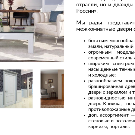
отрасли, но и дважд
Сливы и сифоны
Сушилки
России».
Смесители
Текстиль
Мы рады представи
Унитазы
Товары для 
межкомнатные двери c
Хранение и 
богатым многообраз
Свет
эмали, натуральный 
Товары для
огромным модель
зонты
Бра
современный стиль и 
Люстры
широким спектром
Затирки и г
насыщенные темные 
Настольные лампы
Камины
и холодные;
разнообразием пок
Потолочные светильники
Клеи, гермет
брашированная древе
пены
ов и кафе
Светильники
двери с зеркалом и т.
Лаки и краск
разновидностью ин
Светодиодные ленты
дверь-Книжка, пе
Лепнина
Споты
противопожарные две
Напольные п
доп. ассортимент —
Торшеры
стеновые и потолоч
Обои
Уличный свет
карнизы, порталы.
Плитка