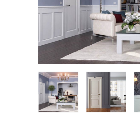
Все стулья
Кресла и мешки
Пуфы и банкетки
Барные стулья
Стулья
Сад и дача
Табуреты
Аксессуары для сада
Двери
Беседки, павильоны, 
Грили и очаги
Входные двери
Диваны
Межкомнатные двери
Кресла и шезлонги
Мебель для ресторан
Детская мебель
Столы
Детские кровати
Стулья
Детские матрасы
Комоды и тумбы
Столы и надстройки