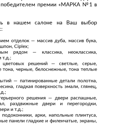
ы победителем премии «МАРКА №1 в
Комоды
Тумбы
ть в нашем салоне на Ваш выбор
ванной комнаты
:
порядок
Прикроватные тумбы
ием отделок — массив дуба, массив бука,
Тумбы для обуви
шпон, Ciplex;
 ремонта
ным рядом — классика, неоклассика,
Тумбы под ТВ
т.д.;
 цветовых решений — светлые, серые,
идроизоляция
тона, черные, белоснежные, тона теплые
Электроника и бытовая
техника
рытий — патинированные детали полотна,
ики, жидкие гвозди,
сина, гладкая поверхность эмали, глянец,
Аудио и видеотехника
д.;
и
Бытовая техника
терьерного решения — двери распашные,
нал, раздвижные двери и перегородки,
Все для геймеров
ри и т.д.;
окрытия
 подоконники, арки, напольные плинтуса,
Игровые приставки
ные панели гладкие и филенчатые, экраны,