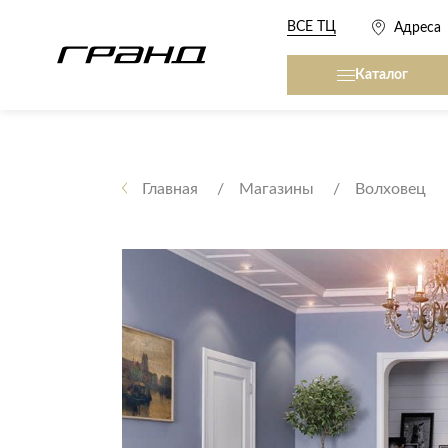
ВСЕ ТЦ
Адреса
Каталог
Все столы и столики
Кровати, матрасы,
сна
Главная
Магазины
Волховец
Журнальные столы
Кровати
Консоли
Матрасы
Кофейные столики
Товары для сна
Обеденные столы
Письменные столы
Кухонные гарниту
Приставные столики
Сервировочные столики
Мягкая мебель
Туалетные столики
Диваны