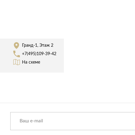
Спецобувь
Спецодежда
Средства ин
Гранд-1, Этаж 2
+7(495)109-39-42
На схеме