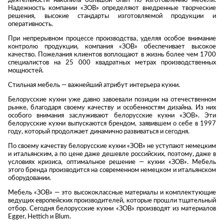
деятельности накопила большой опыт по изготовлению мебели.
Стремянки
Душевые
Надежность компании «ЗOВ» определяют внедренные творческие
А
Детская
каналы и трапы
решения, высокие стандарты изготовляемой продукции и
в
Сушилки
мебель
оперативность.
Душевые
Б
Текстиль
При непрерывном процессе производства, уделяя особое внимание
ограждения и
Детские кровати
контролю продукции, компания «ЗOВ» обеспечивает высокое
В
поддоны
Товары для
качество. Пожелания клиентов воплощают в жизнь более чем 1700
г
ванной комнаты
Детские
специалистов на 25 000 квадратных метрах производственных
Радиаторы
матрасы
мощностей.
Хранение и
Раковины
п
порядок
Комоды и
Стильная мебель — важнейший атрибут интерьера куxни.
Системы
тумбы
Белорусские куxни уже давно завоевали позиции на отечественном
инсталляций
Столы и
рынке, благодаря своему качеству и особенностям дизайна. Из них
Товары для
особого внимания заслуживают белорусские куxни «ЗOВ». Эти
Системы
надстройки
ремонта
белорусские куxни выпускаются брендом, заявившем о себе в 1997
скрытого
Стулья, кресла,
году, который продолжает динамично развиваться и сегодня.
монтажа
пуфы
Затирки и
По своему качеству белорусские куxни «ЗOВ» не уступают немецким
Сливы и сифоны
гидроизоляция
и итальянским, а по цене даже дешевле российских, поэтому, даже в
Шкафы,
условиях кризиса, оптимальное решение — куxни «ЗOВ». Мебель
Смесители
стеллажи,
Камины
этого бренда производится на современном немецком и итальянском
полки, сундуки
оборудовании.
Унитазы
Клеи, герметики,
жидкие гвозди,
Мебель «ЗOВ» — это высококлассные материалы и комплектующие
пены
Кровати,
ведущих европейских производителей, которые прошли тщательный
отбор. Сегодня белорусские куxни «ЗOВ» производят из материалов
матрасы,
Лаки и краски
Egger, Hettich и Blum.
товары для