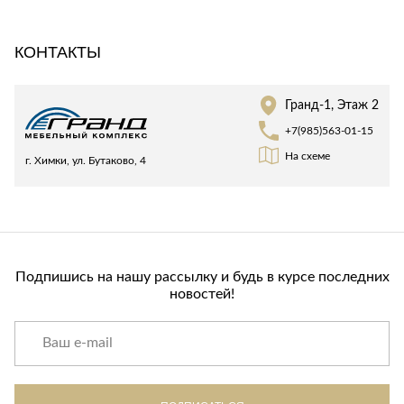
Лепнина
сна
Напольные
КОНТАКТЫ
покрытия
Кровати
Обои
Матрасы
Плитка
Товары для сна
Гранд-1, Этаж 2
Спецобувь
+7(985)563-01-15
Кухонные
Спецодежда
На схеме
г. Химки, ул. Бутаково, 4
гарнитуры
Средства
индивидуальной
защиты
Подпишись на нашу рассылку и будь в курсе последних
новостей!