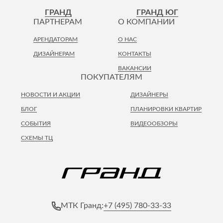
Лепнина
сна
ГРАНД
ГРАНД ЮГ
Напольные
ПАРТНЕРАМ
О КОМПАНИИ
покрытия
Кровати
АРЕНДАТОРАМ
О НАС
Обои
Матрасы
ДИЗАЙНЕРАМ
КОНТАКТЫ
Плитка
Товары для сна
ВАКАНСИИ
Спецобувь
ПОКУПАТЕЛЯМ
Кухонные
Спецодежда
гарнитуры
НОВОСТИ И АКЦИИ
ДИЗАЙНЕРЫ
Средства
индивидуальной
БЛОГ
ПЛАНИРОВКИ КВАРТИР
защиты
СОБЫТИЯ
ВИДЕООБЗОРЫ
СХЕМЫ ТЦ
+7 (495) 780-33-33
МТК Гранд: