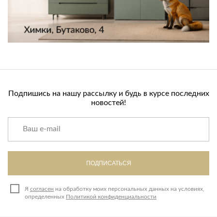
Лепнина
сна
Напольные
покрытия
Кровати
Обои
Матрасы
Плитка
Товары для сна
Спецобувь
Кухонные
Спецодежда
гарнитуры
Подпишись на нашу рассылку и будь в курсе последних
Средства
новостей!
индивидуальной
защиты
ПОДПИСАТЬСЯ
Я
согласен
на обработку моих персональных данных на условиях,
определенных
Политикой конфиденциальности