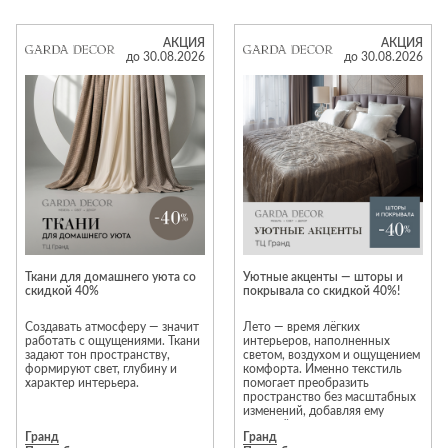
приобрести авторскую мебель
Garda Decor создана для того,
европейского качества для
чтобы сделать эти моменты по-
гостиной, спальни, кухни и
настоящему комфортными,
АКЦИЯ
АКЦИЯ
прихожей по очень выгодным
сочетая выразительный дизайн,
до 30.08.2026
до 30.08.2026
ценам.
долговечные материалы и
В распродаже вас ждут:
безупречное качество
● журнальные и кофейные
исполнения.
столики;
● диваны и кресла;
● стулья и пуфы;
● комоды, консоли, тумбы;
В рамках специального
● дизайнерские светильники;
предложения избранные
● зеркала, статуэтки, вазы,
модели доступны со скидками
настенный декор.
до 50%. Количество моделей,
Предметы из ценных пород
участвующих в акции,
древесины, натурального
ограничено. Предложение
камня, металла и стекла
действует, пока изделия есть в
впишутся в любой
наличии.
современный или классический
интерьер и порадуют
Ткани для домашнего уюта со
Уютные акценты — шторы и
долговечностью.
скидкой 40%
покрывала со скидкой 40%!
Всю мебель из салона можно
заказать с доставкой на дом.
Создавать атмосферу — значит
Лето — время лёгких
работать с ощущениями. Ткани
интерьеров, наполненных
задают тон пространству,
светом, воздухом и ощущением
формируют свет, глубину и
комфорта. Именно текстиль
характер интерьера.
помогает преобразить
пространство без масштабных
изменений, добавляя ему
завершённость и
Гранд
Гранд
До 31 августа включительно —
индивидуальность.