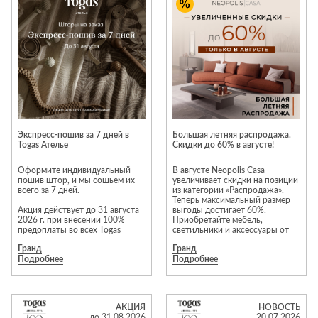
Приставные
н
Беседки,
столики
Торшеры
павильоны,
зонты
Сервировочные
Уличный свет
столики
Грили и очаги
Туалетные
Диваны
Товары для
столики
дома
Кресла и
шезлонги
Ароматы для
Все стулья
Мебель для
дома и
Экспресс-пошив за 7 дней в
Большая летняя распродажа.
ресторанов и
Togas Ателье
Скидки до 60% в августе!
косметика
Барные стулья
кафе
П
Бытовая химия
Оформите индивидуальный
В августе Neopolis Casa
Стулья
Столы
пошив штор, и мы сошьем их
увеличивает скидки на позиции
Вешалки
всего за 7 дней.
из категории «Распродажа».
Табуреты
Стулья
Т
Теперь максимальный размер
Гладильные
Акция действует до 31 августа
выгоды достигает 60%.
о
2026 г. при внесении 100%
Приобретайте мебель,
доски
предоплаты во всех Togas
светильники и аксессуары от
Двери
Сантехника
Т
Ателье в Москве.
европейских брендов на
Декор
Гранд
Гранд
привлекательных условиях!*
Подробнее
Подробнее
В предложении участвует
Зеркала
Входные двери
Биде
избранный ассортимент тканей
Преимущества выбора мебели
и шторных лент.
из категории «Распродажа»:
Ковры
Межкомнатные
Ванны
гарантия отличного состояния
двери
Предложение
и современности моделей. В
Посуда
Душ
АКЦИЯ
НОВОСТЬ
распространяется на прямые
акции участвуют
до 31.08.2026
20.07.2026