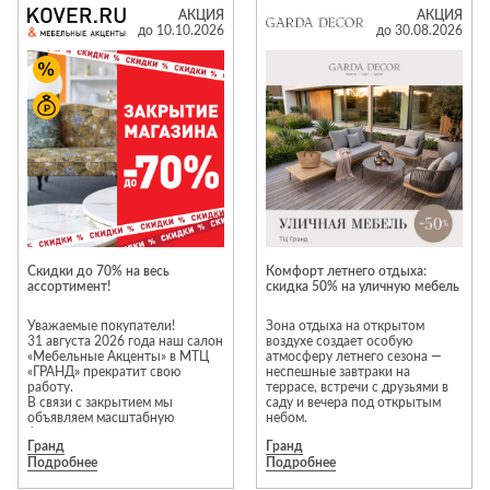
избранный ассортимент во всех
остается верным своей
Лепнина
сна
АКЦИЯ
АКЦИЯ
бутиках Togas.
философии эстетичного образа
до 10.10.2026
до 30.08.2026
жизни, показывая, как изящно
Напольные
Предложение не суммируется с
интегрировать комфорт в
покрытия
Кровати
другими акциями и
путешествия: натуральные
предложениями.
материалы, продуманные
Обои
Матрасы
силуэты и инновационные
Бонусы по программе
волокна.
Плитка
Товары для сна
лояльности не начисляются и
не списываются на товары,
Контраст белых скал и чистой
Спецобувь
купленные со скидкой.
бирюзовой воды стал
естественным продолжением
Кухонные
Спецодежда
Количество товаров,
цветовой палитры коллекций.
гарнитуры
участвующих в акции,
Легкие ткани повторяют
ограничено.
движения морского бриза, а
Средства
природные оттенки передают
индивидуальной
Подробную информацию об
атмосферу острова Милос, где
защиты
акции можно узнать в бутике
каждая деталь пребывает в
Cкидки до 70% на весь
Комфорт летнего отдыха:
Togas на 1 этаже
идеальном равновесии.
ассортимент!
скидка 50% на уличную мебель
Летняя коллекция Togas — это
источник вдохновения, в
Уважаемые покупатели!
Зона отдыха на открытом
котором сочетаются греческое
31 августа 2026 года наш салон
воздухе создает особую
наследие и элегантность,
«Мебельные Акценты» в МТЦ
атмосферу летнего сезона —
рожденная временем.
«ГРАНД» прекратит свою
неспешные завтраки на
работу.
террасе, встречи с друзьями в
Погрузитесь в эстетику
В связи с закрытием мы
саду и вечера под открытым
комфортного отдыха в бутике
объявляем масштабную
небом.
Togas на 1 этаже торгового
финальную распродажу 一
Гранд
Гранд
центра «Гранд».
скидки от 50% до 70% на весь
Подробнее
Подробнее
ликвидируемый ассортимент!
Не упустите последний шанс
Коллекция уличной мебели