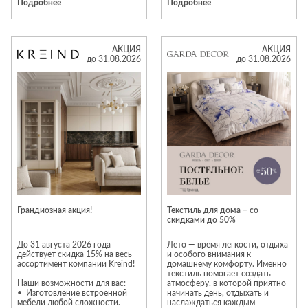
Подробнее
Подробнее
скидка 40% на ассортимент
тканей из складской
программы: портьерные и
тюлевые решения для
Специальное предложение на
оформления дома.
портьеры, тюли и покрывала в
АКЦИЯ
АКЦИЯ
наличии, сшитые в нашем
до 31.08.2026
до 31.08.2026
ателье — скидка 40%.
В коллекции — фактуры и
оттенки, которые позволяют
точно выстроить настроение
Готовые изделия высокого
пространства и подчеркнуть
качества позволяют быстро
его индивидуальность.
обновить интерьер к новому
Индивидуальный подбор — для
сезону: подчеркнуть окна
интерьеров, в которых важна
лёгкими тюлями, добавить
каждая деталь.
выразительность шторами или
создать более уютную
атмосферу в спальне с
помощью стильного
покрывала.
Грандиозная акция!
Текстиль для дома – со
скидками до 50%
Предложение действует до 31
августа включительно.
До 31 августа 2026 года
Лето — время лёгкости, отдыха
действует скидка 15% на весь
и особого внимания к
ассортимент компании Kreind!
домашнему комфорту. Именно
текстиль помогает создать
Наши возможности для вас:
атмосферу, в которой приятно
• Изготовление встроенной
начинать день, отдыхать и
мебели любой сложности.
наслаждаться каждым