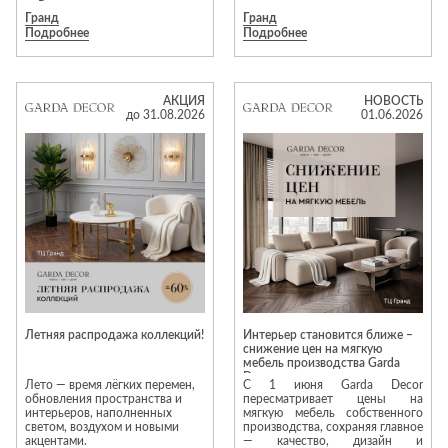
• Реализация проектов
моментом дома.
Гранд
Гранд
полного оснащения квартир и
Подробнее
Подробнее
домов.
• Индивидуальная покраска
мебели по палитрам RAL и NCS.
В течение всего лета в Garda
• Создание уютных гостиных,
Decor действуют скидки до 50%
функциональных спален и
на текстиль для дома.
АКЦИЯ
НОВОСТЬ
продуманных детских комнат.
до 31.08.2026
01.06.2026
Для дизайнеров интерьеров:
Мы всегда открыты к
В акции участвуют одеяла и
долгосрочному партнерству!
подушки, постельное бельё,
Приходите с проектами — мы
полотенца и декоративный
станем вашим надежным
текстиль. Натуральные
помощником в их реализации.
материалы, актуальные
Давайте вместе творить
оттенки, приятные фактуры и
красоту!
качественное исполнение
позволяют легко обновить
интерьер и добавить больше
комфорта в повседневную
жизнь.
Летняя распродажа коллекций!
Интерьер становится ближе –
снижение цен на мягкую
мебель производства Garda
Decor
Лето — время лёгких перемен,
С 1 июня Garda Decor
обновления пространства и
пересматривает цены на
интерьеров, наполненных
мягкую мебель собственного
светом, воздухом и новыми
производства, сохраняя главное
акцентами.
— качество, дизайн и