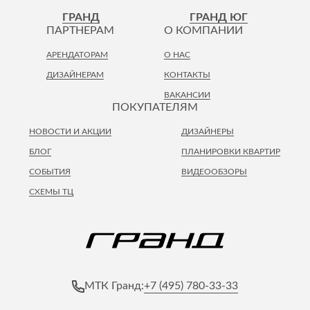
Лепнина
сна
ГРАНД
ГРАНД ЮГ
Напольные
ПАРТНЕРАМ
О КОМПАНИИ
покрытия
Кровати
АРЕНДАТОРАМ
О НАС
Обои
Матрасы
ДИЗАЙНЕРАМ
КОНТАКТЫ
Плитка
Товары для сна
ВАКАНСИИ
Спецобувь
ПОКУПАТЕЛЯМ
Кухонные
Спецодежда
гарнитуры
НОВОСТИ И АКЦИИ
ДИЗАЙНЕРЫ
Средства
индивидуальной
БЛОГ
ПЛАНИРОВКИ КВАРТИР
защиты
СОБЫТИЯ
ВИДЕООБЗОРЫ
СХЕМЫ ТЦ
+7 (495) 780-33-33
МТК Гранд: