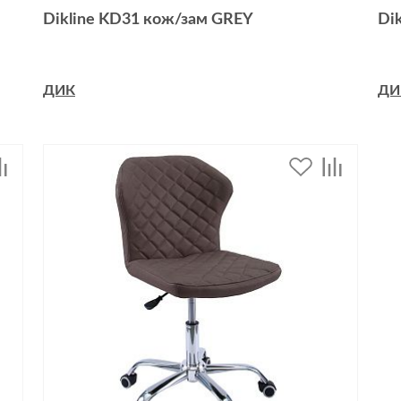
Dikline KD31 кож/зам GREY
Di
ДИК
ДИ