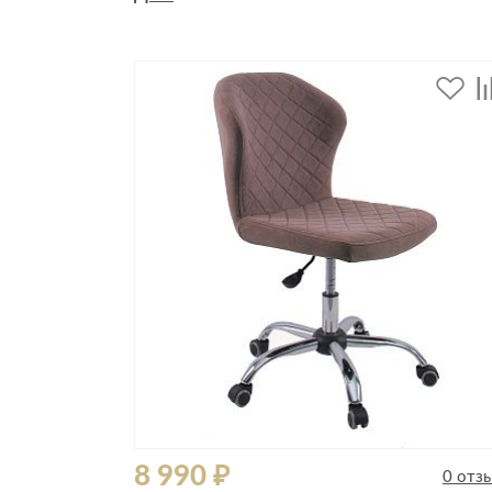
Стулья, кресла, пуфы
Шкафы, стеллажи, полки, сундуки
8 990 ₽
0 отз