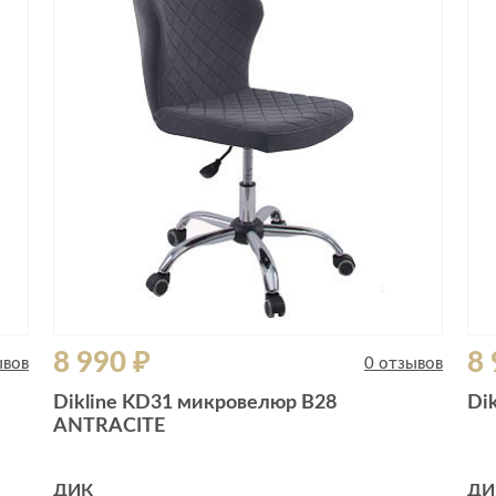
Сливы и сифоны
Сушилки
Смесители
Текстиль
Унитазы
Товары для 
Хранение и 
Свет
Товары для
зонты
Бра
Люстры
Затирки и г
Настольные лампы
Камины
Потолочные светильники
Клеи, гермет
пены
ов и кафе
Светильники
Лаки и краск
8 990 ₽
8 
Светодиодные ленты
ывов
0 отзывов
Лепнина
Споты
Dikline KD31 микровелюр B28
Di
Напольные п
ANTRACITE
Торшеры
Обои
Уличный свет
Плитка
ДИК
ДИ