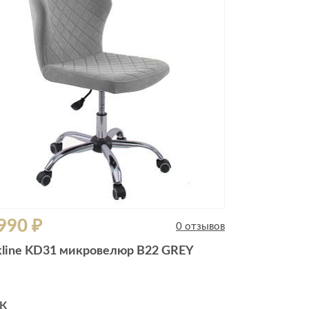
Комоды
Тумбы
ванной комнаты
порядок
Прикроватные тумбы
Тумбы для обуви
 ремонта
Тумбы под ТВ
идроизоляция
Электроника и бытовая
техника
ики, жидкие гвозди,
Аудио и видеотехника
и
990 ₽
Бытовая техника
0 отзывов
Все для геймеров
kline KD31 микровелюр B22 GREY
окрытия
Игровые приставки
К