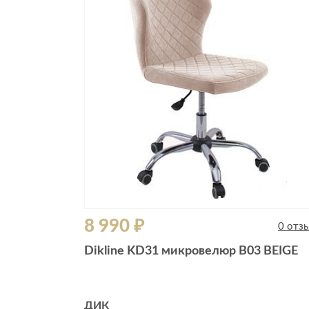
Все стулья
Кресла и мешки
Пуфы и банкетки
Барные стулья
Стулья
Сад и дача
Табуреты
Аксессуары для сада
Двери
Беседки, павильоны, 
Грили и очаги
Входные двери
Диваны
Межкомнатные двери
Кресла и шезлонги
Мебель для ресторан
Детская мебель
8 990 ₽
Столы
0 отз
Детские кровати
Стулья
Dikline KD31 микровелюр B03 BEIGE
Детские матрасы
Комоды и тумбы
Столы и надстройки
ДИК