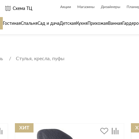
Акции
Магазины
Дизайнеры
Плани
Схема ТЦ
Гостиная
Спальня
Сад и дача
Детская
Кухня
Прихожая
Ванная
Гардеро
 товары для
Сантехника
Товары для
ль
Стулья, кресла, пуфы
Биде
Ароматы для
Ванны
Бытовая хим
Душ
Вешалки
Душевые каналы и трапы
Гладильные 
Душевые ограждения и поддоны
Декор
ры
Радиаторы
Зеркала
Раковины
Ковры
ХИТ
Х
Системы инсталляций
Посуда
Системы скрытого монтажа
Стремянки