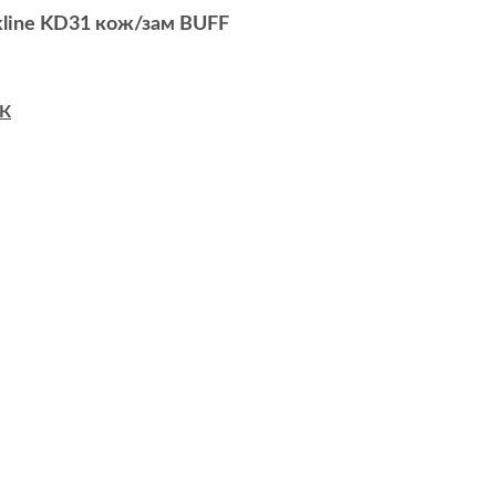
kline KD31 кож/зам BUFF
К