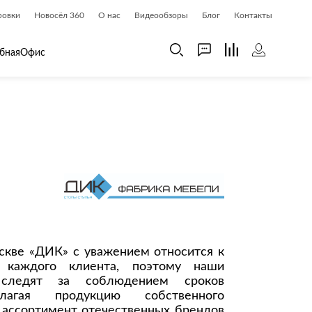
ровки
Новосёл 360
О нас
Видеообзоры
Блог
Контакты
бная
Офис
 дома
Шкафы
 дома и косметика
Газетницы
ия
Гардеробные системы
Книжные шкафы и библиотеки
доски
Прихожие
Стеллажи и витрины
Шкафы навесные
скве «ДИК» с уважением относится к
 каждого клиента, поэтому наши
Шкафы распашные
 следят за соблюдением сроков
Шкафы-купе
длагая продукцию собственного
е ассортимент отечественных брендов