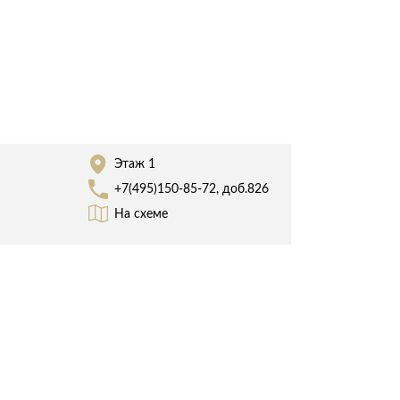
дивидуальной защиты
Этаж 1
+7(495)150-85-72, доб.826
На схеме