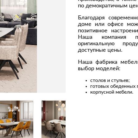
по демократичным цен
Сливы и сифоны
Сушилки
Смесители
Текстиль
Благодаря современн
доме или офисе мож
Унитазы
Товары для 
позитивное настроени
Хранение и 
Наша компания пр
Свет
оригинальную проду
доступные цены.
Товары для
зонты
Бра
Наша фабрика мебел
Люстры
Затирки и г
выбор моделей:
Настольные лампы
Камины
столов и стульев;
Потолочные светильники
Клеи, гермет
готовых обеденных 
пены
ов и кафе
Светильники
корпусной мебели.
Лаки и краск
Светодиодные ленты
Лепнина
Споты
Напольные п
Торшеры
Обои
Уличный свет
Плитка