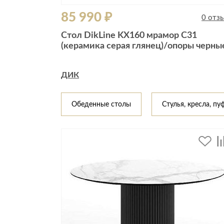
85 990 ₽
0 отз
Стол DikLine KX160 мрамор C31
(керамика серая глянец)/опоры черны
ДИК
Обеденные столы
Стулья, кресла, пу