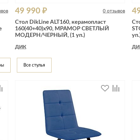
49 990 ₽
49
ывов
0 отзывов
Cтол DikLine ALT160, керамопласт
Cт
е
160(40+40)x90, МРАМОР СВЕТЛЫЙ
ST
МОДЕРН/ЧЕРНЫЙ, (1 уп.)
уп.
ДИК
ДИ
фы
Все стулья