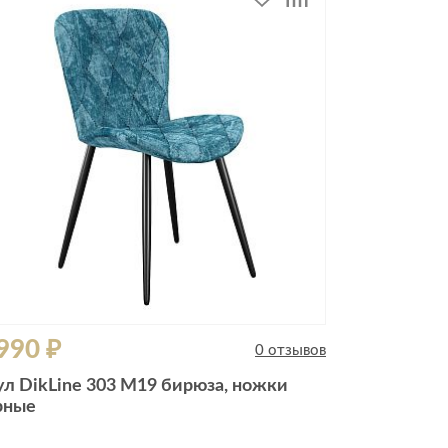
990 ₽
0 отзывов
ул DikLine 303 M19 бирюза, ножки
рные