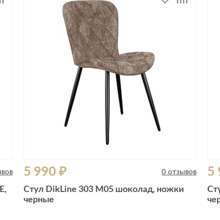
5 990 ₽
5 
ывов
0 отзывов
E,
Стул DikLine 303 M05 шоколад, ножки
Ст
черные
че