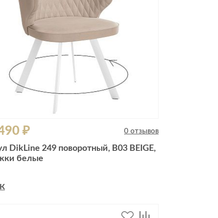
490 ₽
0 отзывов
ул DikLine 249 поворотный, B03 BEIGE,
жки белые
К