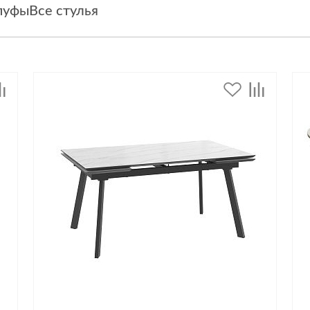
 пуфы
Все стулья