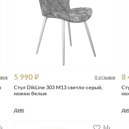
5 990 ₽
8 
ывов
0 отзывов
и
Стул DikLine 303 M13 светло-серый,
Ст
ножки белые
но
ДИК
ДИ