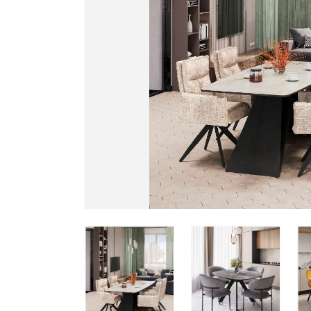
Все стулья
Кресла и мешки
Пуфы и банкетки
Барные стулья
Стулья
Сад и дача
Табуреты
Аксессуары для сада
Двери
Беседки, павильоны, 
Грили и очаги
Входные двери
Диваны
Межкомнатные двери
Кресла и шезлонги
Мебель для ресторан
Детская мебель
Столы
Детские кровати
Стулья
Детские матрасы
Комоды и тумбы
Столы и надстройки