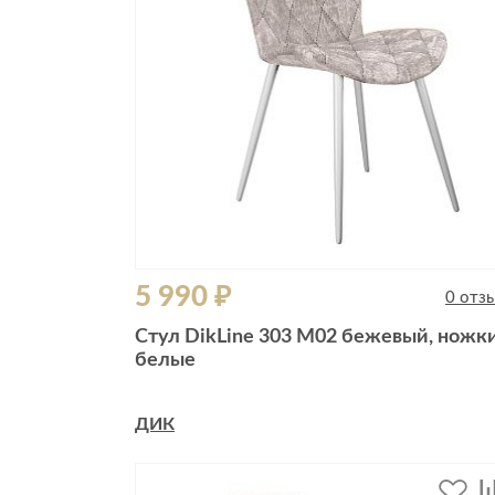
5 990 ₽
0 отз
Стул DikLine 303 M02 бежевый, ножк
белые
ДИК