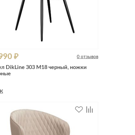
990 ₽
0 отзывов
ул DikLine 303 M18 черный, ножки
рные
К