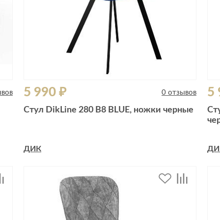
5 990 ₽
5 
ывов
0 отзывов
Стул DikLine 280 B8 BLUE, ножки черные
Ст
че
ДИК
ДИ