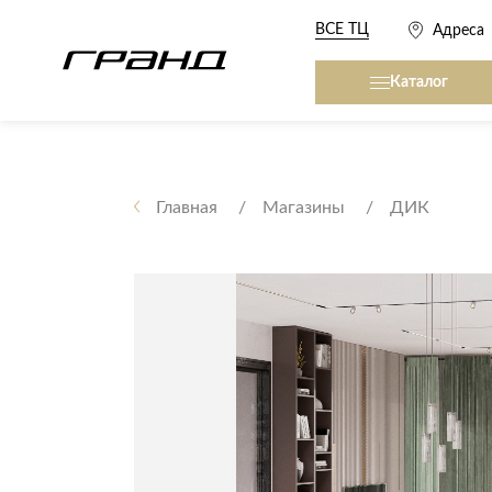
ВСЕ ТЦ
Адреса
Каталог
Все столы и столики
Кровати, матрасы,
сна
Главная
Магазины
ДИК
Журнальные столы
Кровати
Консоли
Матрасы
Кофейные столики
Товары для сна
Обеденные столы
Письменные столы
Кухонные гарниту
Приставные столики
Сервировочные столики
Мягкая мебель
Туалетные столики
Диваны