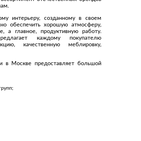
ам.
Комоды
ому интерьеру, созданному в своем
Тумбы
но обеспечить хорошую атмосферу,
ванной комнаты
е, а главное, продуктивную работу.
порядок
едлагает каждому покупателю
Прикроватные тумбы
кцию, качественную меблировку,
Тумбы для обуви
 ремонта
Тумбы под ТВ
и в Москве предоставляет большой
идроизоляция
Электроника и бытовая
техника
ики, жидкие гвозди,
групп;
Аудио и видеотехника
и
Бытовая техника
Все для геймеров
окрытия
Игровые приставки