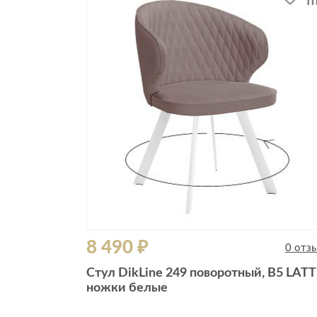
8 490 ₽
0 отз
Стул DikLine 249 поворотный, B5 LATT
ножки белые