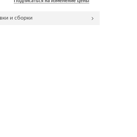
Подписаться на изменение цены
Комоды
вки и сборки
Тумбы
ванной комнаты
порядок
Прикроватные тумбы
Тумбы для обуви
 ремонта
Тумбы под ТВ
идроизоляция
Электроника и бытовая
техника
ики, жидкие гвозди,
Аудио и видеотехника
и
Бытовая техника
Все для геймеров
окрытия
Игровые приставки