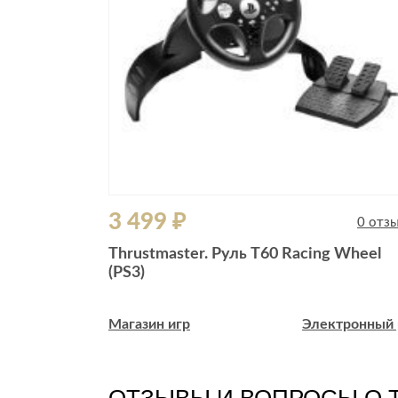
3 499 ₽
0 отзывов
0 отз
VD, Jewel,
Thrustmaster. Руль T60 Racing Wheel
(PS3)
ктронный рай
Магазин игр
Электронный 