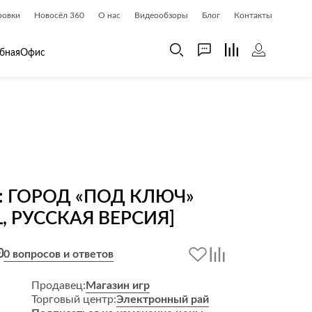
ровки
Новосёл 360
О нас
Видеообзоры
Блог
Контакты
бная
Офис
 дома
Шкафы
 дома и косметика
Газетницы
ия
Гардеробные системы
Книжные шкафы и библиотеки
O: ГОРОД «ПОД КЛЮЧ»
доски
Прихожие
L, РУССКАЯ ВЕРСИЯ]
Стеллажи и витрины
Шкафы навесные
0 вопросов и ответов
Шкафы распашные
Продавец:
Магазин игр
Шкафы-купе
Торговый центр:
Электронный рай