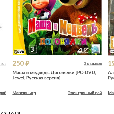
250 ₽
1
ывов
0 отзывов
Маша и медведь. Догонялки [РС-DVD,
Ал
Jewel, Русская версия]
Ру
рай
Магазин игр
Электронный рай
Ма