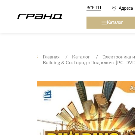
ВСЕ ТЦ
Адреса
Каталог
Все столы и столики
Кровати, матрасы,
сна
Главная
Каталог
Электроника и
Building & Co: Город «Под ключ» [PC-DVD
Журнальные столы
Кровати
Консоли
Матрасы
Кофейные столики
Товары для сна
Обеденные столы
Письменные столы
Кухонные гарниту
Приставные столики
Сервировочные столики
Мягкая мебель
Туалетные столики
Диваны