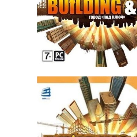
Все стулья
Кресла и мешки
Пуфы и банкетки
Барные стулья
Стулья
Сад и дача
Табуреты
Аксессуары для сада
Двери
Беседки, павильоны, 
Грили и очаги
Входные двери
Диваны
Межкомнатные двери
Кресла и шезлонги
Мебель для ресторан
Детская мебель
Столы
Детские кровати
Стулья
Детские матрасы
Комоды и тумбы
Столы и надстройки