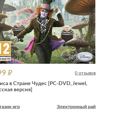
99 ₽
699 ₽
0 отзывов
иса в Стране Чудес [PC-DVD, Jewel,
Kingdom Com
сская версия]
[PC-DVD, B
газин игр
Электронный рай
Магазин игр