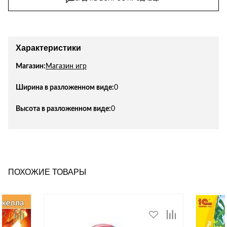
Лепнина
сна
Напольные
покрытия
Кровати
Обои
Матрасы
Характеристики
Плитка
Товары для сна
Магазин:
Магазин игр
Спецобувь
Кухонные
Спецодежда
Ширина в разложенном виде:
0
гарнитуры
Средства
Высота в разложенном виде:
0
индивидуальной
защиты
ПОХОЖИЕ ТОВАРЫ