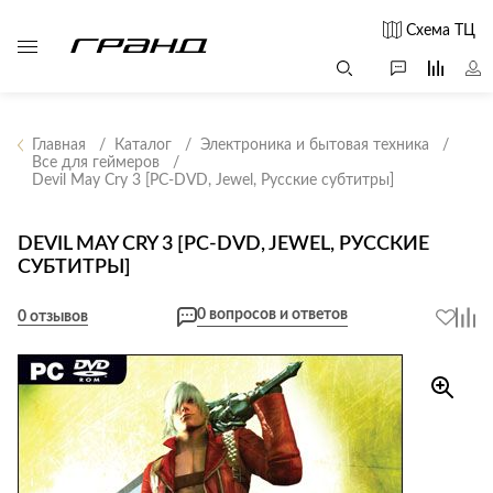
Схема ТЦ
Главная
Каталог
Электроника и бытовая техника
Все для геймеров
Devil May Cry 3 [PC-DVD, Jewel, Русские субтитры]
Все столы и
Мягкая
Свет
столики
мебель
Бра
Г
DEVIL MAY CRY 3 [PC-DVD, JEWEL, РУССКИЕ
Журнальные
Диваны
СУБТИТРЫ]
Люстры
Г
столы
Кресла и мешки
с
Настольные
Консоли
0 вопросов и ответов
0 отзывов
Пуфы и
лампы
Кофейные
банкетки
Потолочные
столики
б
светильники
Обеденные
Сад и дача
Светильники
столы
С
Светодиодные
Письменные
в
Аксессуары для
ленты
столы
сада
Споты