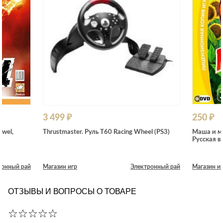
3 499 ₽
250 ₽
ewel,
Thrustmaster. Руль T60 Racing Wheel (PS3)
Маша и ме
Русская в
ронный рай
Магазин игр
Электронный рай
Магазин и
ОТЗЫВЫ И ВОПРОСЫ О ТОВАРЕ