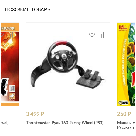
ПОХОЖИЕ ТОВАРЫ
3 499 ₽
250 ₽
ewel,
Thrustmaster. Руль T60 Racing Wheel (PS3)
Маша и ме
Русская в