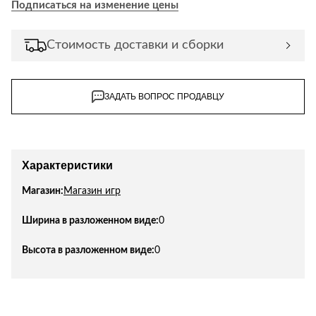
Подписаться на изменение цены
Лепнина
сна
Напольные
покрытия
Кровати
Стоимость доставки и сборки
Обои
Матрасы
Плитка
Товары для сна
ЗАДАТЬ ВОПРОС ПРОДАВЦУ
Спецобувь
Кухонные
Спецодежда
гарнитуры
Средства
индивидуальной
Характеристики
защиты
Магазин:
Магазин игр
Ширина в разложенном виде:
0
Высота в разложенном виде:
0