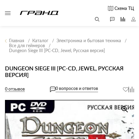
Схема ТЦ
Главная
Каталог
Электроника и бытовая техника
Все для геймеров
Dungeon Siege III [PC-CD, Jewel, Русская версия]
Все столы и
Мягкая
Свет
столики
мебель
Бра
Г
DUNGEON SIEGE III [PC-CD, JEWEL, РУССКАЯ
Журнальные
Диваны
ВЕРСИЯ]
Люстры
Г
столы
Кресла и мешки
с
Настольные
Консоли
0 вопросов и ответов
0 отзывов
Пуфы и
лампы
Кофейные
банкетки
Потолочные
столики
б
светильники
Обеденные
Сад и дача
Светильники
столы
С
Светодиодные
Письменные
в
Аксессуары для
ленты
столы
сада
Споты