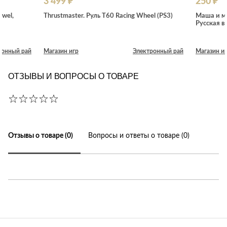
3 499 ₽
250 ₽
ewel,
Thrustmaster. Руль T60 Racing Wheel (PS3)
Маша и ме
Русская в
ронный рай
Магазин игр
Электронный рай
Магазин и
ОТЗЫВЫ И ВОПРОСЫ О ТОВАРЕ
Отзывы о товаре (0)
Вопросы и ответы о товаре (0)