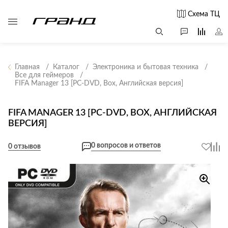
Схема ТЦ
Главная
Каталог
Электроника и бытовая техника
Все для геймеров
FIFA Manager 13 [PC-DVD, Box, Английская версия]
Все столы и
Мягкая
Свет
столики
мебель
Бра
Г
FIFA MANAGER 13 [PC-DVD, BOX, АНГЛИЙСКАЯ
Журнальные
Диваны
ВЕРСИЯ]
Люстры
Г
столы
Кресла и мешки
с
Настольные
Консоли
0 вопросов и ответов
0 отзывов
Пуфы и
лампы
Кофейные
банкетки
Потолочные
столики
б
светильники
Обеденные
Сад и дача
Светильники
столы
С
Светодиодные
Письменные
в
Аксессуары для
ленты
столы
сада
Споты