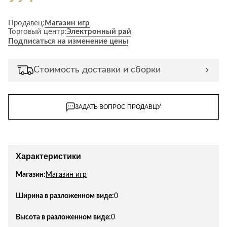
Лепнина
сна
Напольные
Продавец:
Магазин игр
покрытия
Кровати
Торговый центр:
Электронный рай
Подписаться на изменение цены
Обои
Матрасы
Плитка
Товары для сна
Стоимость доставки и сборки
Спецобувь
Кухонные
Спецодежда
гарнитуры
Средства
ЗАДАТЬ ВОПРОС ПРОДАВЦУ
индивидуальной
защиты
Характеристики
Магазин:
Магазин игр
Ширина в разложенном виде:
0
Высота в разложенном виде:
0