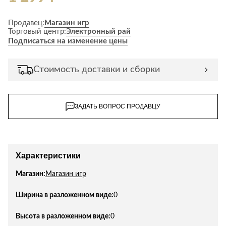
Лепнина
сна
Напольные
Продавец:
Магазин игр
покрытия
Кровати
Торговый центр:
Электронный рай
Подписаться на изменение цены
Обои
Матрасы
Плитка
Товары для сна
Стоимость доставки и сборки
Спецобувь
Кухонные
Спецодежда
гарнитуры
Средства
ЗАДАТЬ ВОПРОС ПРОДАВЦУ
индивидуальной
защиты
Характеристики
Магазин:
Магазин игр
Ширина в разложенном виде:
0
Высота в разложенном виде:
0