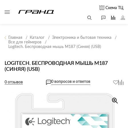
Схема ТЦ
Главная
Каталог
Электроника и бытовая техника
Все для геймеров
Logitech. Беспроводная мышь M187 (Синяя) (USB)
Все столы и
Мягкая
Свет
столики
мебель
Бра
Г
LOGITECH. БЕСПРОВОДНАЯ МЫШЬ M187
Журнальные
Диваны
(СИНЯЯ) (USB)
Люстры
Г
столы
Кресла и мешки
с
Настольные
Консоли
0 вопросов и ответов
0 отзывов
Пуфы и
лампы
Кофейные
банкетки
Потолочные
столики
б
светильники
Обеденные
Сад и дача
Светильники
столы
С
Светодиодные
Письменные
в
Аксессуары для
ленты
столы
сада
Споты