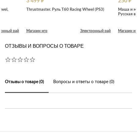
3 499 ₽
250 ₽
ewel,
Thrustmaster. Руль T60 Racing Wheel (PS3)
Маша и ме
Русская в
ронный рай
Магазин игр
Электронный рай
Магазин и
ОТЗЫВЫ И ВОПРОСЫ О ТОВАРЕ
Отзывы о товаре (0)
Вопросы и ответы о товаре (0)