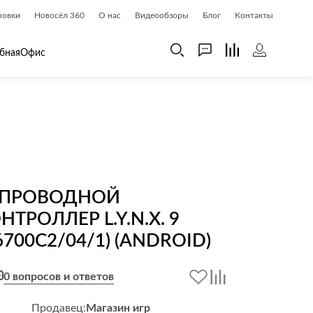
ровки
Новосёл 360
О нас
Видеообзоры
Блог
Контакты
бная
Офис
 дома
Шкафы
 дома и косметика
Газетницы
ия
Гардеробные системы
Книжные шкафы и библиотеки
ЕСПРОВОДНОЙ
доски
Прихожие
ТРОЛЛЕР L.Y.N.X. 9
Стеллажи и витрины
6700C2/04/1) (ANDROID)
Шкафы навесные
Шкафы распашные
0 вопросов и ответов
Шкафы-купе
Продавец:
Магазин игр