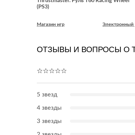
VD, Jewel,
Thrustmaster. Руль T60 Racing Wheel
(PS3)
ктронный рай
Магазин игр
Электронный 
ОТЗЫВЫ И ВОПРОСЫ О 
5 звезд
4 звезды
3 звезды
2 звезды