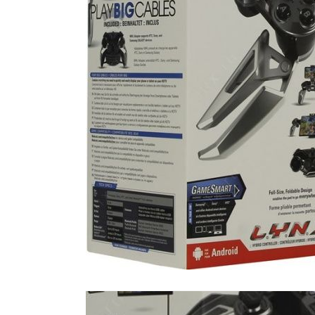
Все стулья
Кресла и мешки
Пуфы и банкетки
Барные стулья
Стулья
Сад и дача
Табуреты
Аксессуары для сада
Двери
Беседки, павильоны, 
Грили и очаги
Входные двери
Диваны
Межкомнатные двери
Кресла и шезлонги
Мебель для ресторан
Детская мебель
Столы
Детские кровати
Стулья
Детские матрасы
Комоды и тумбы
Столы и надстройки