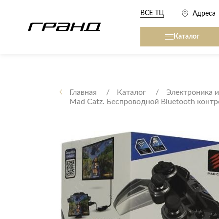
ВСЕ ТЦ
Адреса
Каталог
Все столы и столики
Кровати, матрасы,
сна
Главная
Каталог
Электроника и
Mad Catz. Беспроводной Bluetooth контро
Журнальные столы
Кровати
Консоли
Матрасы
Кофейные столики
Товары для сна
Обеденные столы
Письменные столы
Кухонные гарниту
Приставные столики
Сервировочные столики
Мягкая мебель
Туалетные столики
Диваны