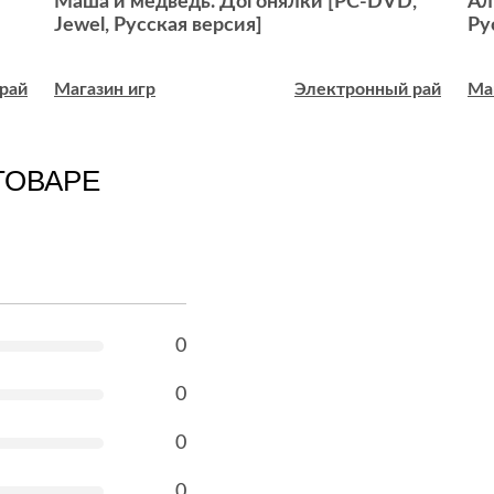
Маша и медведь. Догонялки [РС-DVD,
Ал
Jewel, Русская версия]
Ру
рай
Магазин игр
Электронный рай
Ма
ТОВАРЕ
0
0
0
0