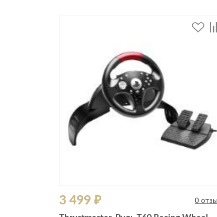
3 499 ₽
0 отзывов
0 отз