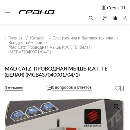
Схема ТЦ
Главная
Каталог
Электроника и бытовая техника
Все для геймеров
Mad Catz. Проводная мышь R.A.T. TE (белая)
Все столы и
Мягкая
Свет
(MCB437040001/04/1)
столики
мебель
Бра
Г
Журнальные
Диваны
MAD CATZ. ПРОВОДНАЯ МЫШЬ R.A.T. TE
Люстры
Г
столы
(БЕЛАЯ) (MCB437040001/04/1)
Кресла и мешки
с
Настольные
Консоли
Пуфы и
лампы
0 вопросов и ответов
0 отзывов
Кофейные
банкетки
Потолочные
столики
б
светильники
Обеденные
Сад и дача
Светильники
столы
С
Светодиодные
Письменные
в
Аксессуары для
ленты
столы
сада
Споты