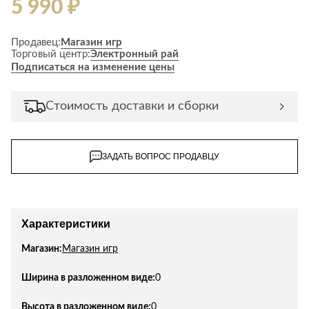
5 990 ₽
Лепнина
сна
Напольные
покрытия
Кровати
Продавец:
Магазин игр
Торговый центр:
Электронный рай
Обои
Матрасы
Подписаться на изменение цены
Плитка
Товары для сна
Спецобувь
Стоимость доставки и сборки
Кухонные
Спецодежда
гарнитуры
Средства
индивидуальной
ЗАДАТЬ ВОПРОС ПРОДАВЦУ
защиты
Характеристики
Магазин:
Магазин игр
Ширина в разложенном виде:
0
Высота в разложенном виде:
0