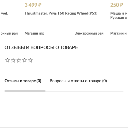
3 499 ₽
250 ₽
ewel,
Thrustmaster. Руль T60 Racing Wheel (PS3)
Маша и ме
Русская в
ронный рай
Магазин игр
Электронный рай
Магазин и
ОТЗЫВЫ И ВОПРОСЫ О ТОВАРЕ
Отзывы о товаре (0)
Вопросы и ответы о товаре (0)