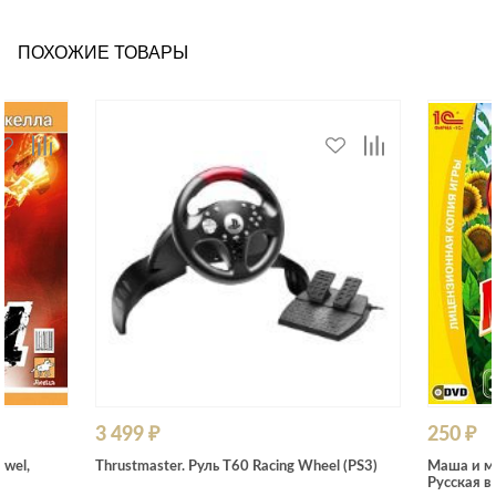
ПОХОЖИЕ ТОВАРЫ
3 499 ₽
250 ₽
ewel,
Thrustmaster. Руль T60 Racing Wheel (PS3)
Маша и ме
Русская в