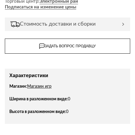
Торговый центр:
Электронный рай
Лепнина
сна
Подписаться на изменение цены
Напольные
покрытия
Кровати
Стоимость доставки и сборки
Обои
Матрасы
Плитка
Товары для сна
Спецобувь
ЗАДАТЬ ВОПРОС ПРОДАВЦУ
Кухонные
Спецодежда
гарнитуры
Средства
индивидуальной
защиты
Характеристики
Магазин:
Магазин игр
Ширина в разложенном виде:
0
Высота в разложенном виде:
0