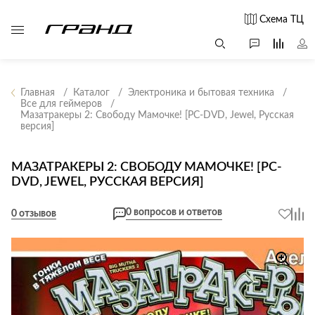
Схема ТЦ
Главная
Каталог
Электроника и бытовая техника
Все для геймеров
Мазатракеры 2: Свободу Мамочке! [PC-DVD, Jewel, Русская
Все столы и
Мягкая
Свет
версия]
столики
мебель
Бра
Г
Журнальные
Диваны
МАЗАТРАКЕРЫ 2: СВОБОДУ МАМОЧКЕ! [PC-
Люстры
Г
столы
DVD, JEWEL, РУССКАЯ ВЕРСИЯ]
Кресла и мешки
с
Настольные
Консоли
Пуфы и
лампы
0 вопросов и ответов
0 отзывов
Кофейные
банкетки
Потолочные
столики
б
светильники
Обеденные
Сад и дача
Светильники
столы
С
Светодиодные
Письменные
в
Аксессуары для
ленты
столы
сада
Споты