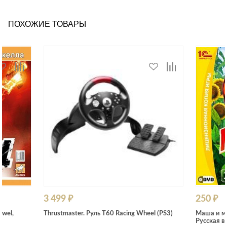
ПОХОЖИЕ ТОВАРЫ
3 499 ₽
250 ₽
ewel,
Thrustmaster. Руль T60 Racing Wheel (PS3)
Маша и ме
Русская в