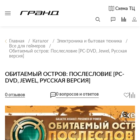
Схема ТЦ
Главная
Каталог
Электроника и бытовая техника
Все для геймеров
Обитаемый остров: Послесловие [РС-DVD, Jewel, Русская
Все столы и
Мягкая
Свет
версия]
столики
мебель
Бра
Г
Журнальные
Диваны
ОБИТАЕМЫЙ ОСТРОВ: ПОСЛЕСЛОВИЕ [РС-
Люстры
Г
столы
DVD, JEWEL, РУССКАЯ ВЕРСИЯ]
Кресла и мешки
с
Настольные
Консоли
Пуфы и
лампы
0 вопросов и ответов
0 отзывов
Кофейные
банкетки
Потолочные
столики
б
светильники
Обеденные
Сад и дача
Светильники
столы
С
Светодиодные
Письменные
в
Аксессуары для
ленты
столы
сада
Споты