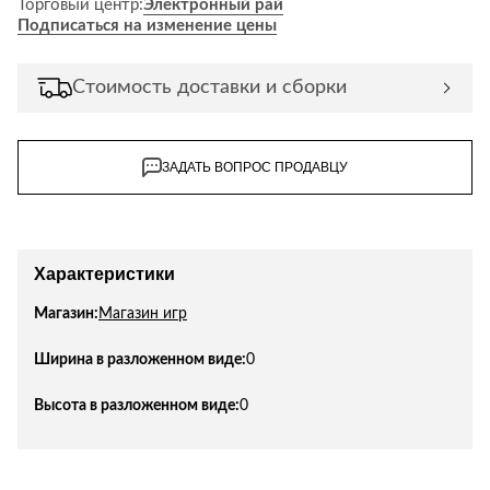
Торговый центр:
Электронный рай
Лепнина
сна
Подписаться на изменение цены
Напольные
покрытия
Кровати
Стоимость доставки и сборки
Обои
Матрасы
Плитка
Товары для сна
Спецобувь
ЗАДАТЬ ВОПРОС ПРОДАВЦУ
Кухонные
Спецодежда
гарнитуры
Средства
индивидуальной
защиты
Характеристики
Магазин:
Магазин игр
Ширина в разложенном виде:
0
Высота в разложенном виде:
0