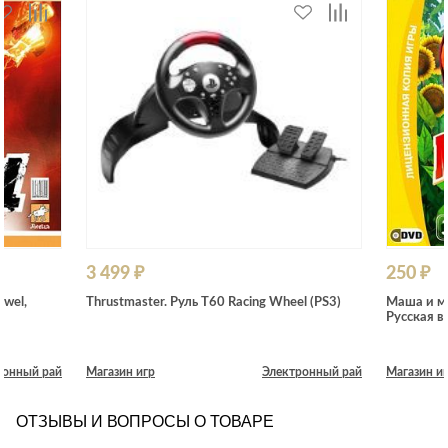
3 499 ₽
250 ₽
ewel,
Thrustmaster. Руль T60 Racing Wheel (PS3)
Маша и ме
Русская в
ронный рай
Магазин игр
Электронный рай
Магазин и
ОТЗЫВЫ И ВОПРОСЫ О ТОВАРЕ