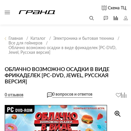
Схема ТЦ
Главная
Каталог
Электроника и бытовая техника
Все для геймеров
Облачно возможно осадки в виде фрикаделек [PC-DVD,
Все столы и
Мягкая
Свет
Jewel, Русская версия]
столики
мебель
Бра
Г
Журнальные
Диваны
ОБЛАЧНО ВОЗМОЖНО ОСАДКИ В ВИДЕ
Люстры
Г
столы
ФРИКАДЕЛЕК [PC-DVD, JEWEL, РУССКАЯ
Кресла и мешки
с
Настольные
ВЕРСИЯ]
Консоли
Пуфы и
лампы
Кофейные
банкетки
Потолочные
0 вопросов и ответов
0 отзывов
столики
б
светильники
Обеденные
Сад и дача
Светильники
столы
С
Светодиодные
Письменные
в
Аксессуары для
ленты
столы
сада
Споты