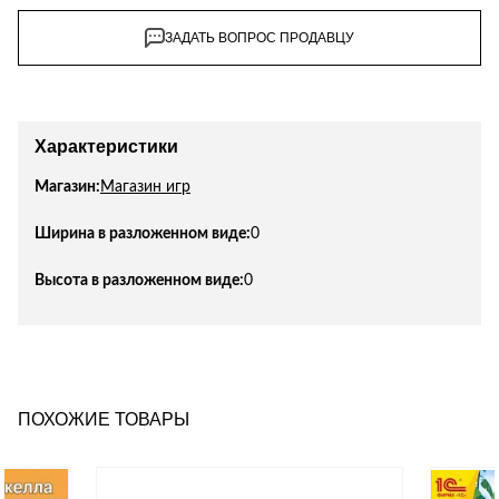
Лепнина
сна
ЗАДАТЬ ВОПРОС ПРОДАВЦУ
Напольные
покрытия
Кровати
Обои
Матрасы
Плитка
Товары для сна
Характеристики
Спецобувь
Кухонные
Магазин:
Магазин игр
Спецодежда
гарнитуры
Средства
Ширина в разложенном виде:
0
индивидуальной
защиты
Высота в разложенном виде:
0
ПОХОЖИЕ ТОВАРЫ