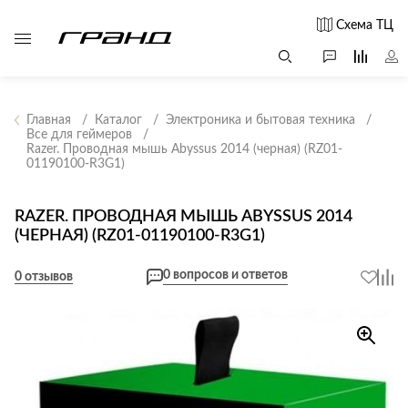
Схема ТЦ
Главная
Каталог
Электроника и бытовая техника
Все для геймеров
Razer. Проводная мышь Abyssus 2014 (черная) (RZ01-
Все столы и
Мягкая
Свет
01190100-R3G1)
столики
мебель
Бра
Г
Журнальные
Диваны
RAZER. ПРОВОДНАЯ МЫШЬ ABYSSUS 2014
Люстры
Г
столы
(ЧЕРНАЯ) (RZ01-01190100-R3G1)
Кресла и мешки
с
Настольные
Консоли
Пуфы и
лампы
0 вопросов и ответов
0 отзывов
Кофейные
банкетки
Потолочные
столики
б
светильники
Обеденные
Сад и дача
Светильники
столы
С
Светодиодные
Письменные
в
Аксессуары для
ленты
столы
сада
Споты