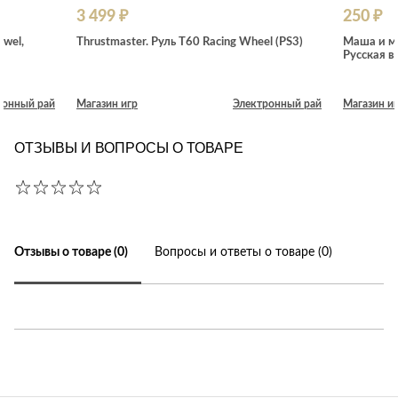
3 499 ₽
250 ₽
ewel,
Thrustmaster. Руль T60 Racing Wheel (PS3)
Маша и ме
Русская в
ронный рай
Магазин игр
Электронный рай
Магазин и
ОТЗЫВЫ И ВОПРОСЫ О ТОВАРЕ
Отзывы о товаре (0)
Вопросы и ответы о товаре (0)