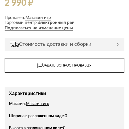
2 990 ₽
Лепнина
сна
Напольные
покрытия
Кровати
Продавец:
Магазин игр
Торговый центр:
Электронный рай
Обои
Матрасы
Подписаться на изменение цены
Плитка
Товары для сна
Спецобувь
Стоимость доставки и сборки
Кухонные
Спецодежда
гарнитуры
Средства
индивидуальной
ЗАДАТЬ ВОПРОС ПРОДАВЦУ
защиты
Характеристики
Магазин:
Магазин игр
Ширина в разложенном виде:
0
Высота в разложенном виде:
0