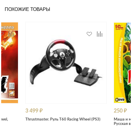
ПОХОЖИЕ ТОВАРЫ
3 499 ₽
250 ₽
ewel,
Thrustmaster. Руль T60 Racing Wheel (PS3)
Маша и ме
Русская в