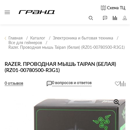
Схема ТЦ
Главная
Каталог
Электроника и бытовая техника
Все для геймеров
Razer. Проводная мышь Taipan (белая) (RZ01-00780500-R3G1)
Все столы и
Мягкая
Свет
столики
мебель
Бра
Г
RAZER. ПРОВОДНАЯ МЫШЬ TAIPAN (БЕЛАЯ)
Журнальные
Диваны
(RZ01-00780500-R3G1)
Люстры
Г
столы
Кресла и мешки
с
Настольные
Консоли
0 вопросов и ответов
0 отзывов
Пуфы и
лампы
Кофейные
банкетки
Потолочные
столики
б
светильники
Обеденные
Сад и дача
Светильники
столы
С
Светодиодные
Письменные
в
Аксессуары для
ленты
столы
сада
Споты