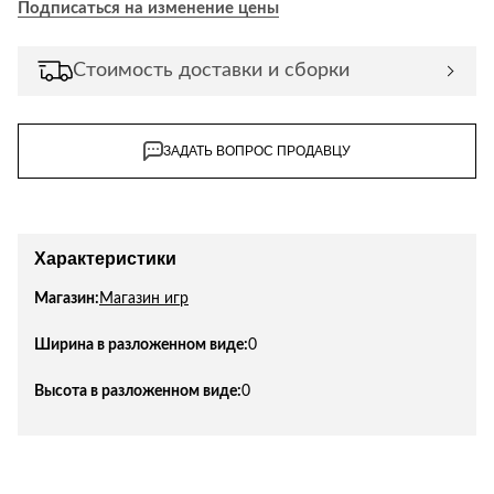
Подписаться на изменение цены
Лепнина
сна
Напольные
покрытия
Кровати
Стоимость доставки и сборки
Обои
Матрасы
Плитка
Товары для сна
ЗАДАТЬ ВОПРОС ПРОДАВЦУ
Спецобувь
Кухонные
Спецодежда
гарнитуры
Средства
индивидуальной
Характеристики
защиты
Магазин:
Магазин игр
Ширина в разложенном виде:
0
Высота в разложенном виде:
0