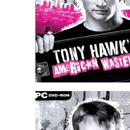
Все стулья
Кресла и мешки
Пуфы и банкетки
Барные стулья
Стулья
Сад и дача
Табуреты
Аксессуары для сада
Двери
Беседки, павильоны, 
Грили и очаги
Входные двери
Диваны
Межкомнатные двери
Кресла и шезлонги
Мебель для ресторан
Детская мебель
Столы
Детские кровати
Стулья
Детские матрасы
Комоды и тумбы
Столы и надстройки