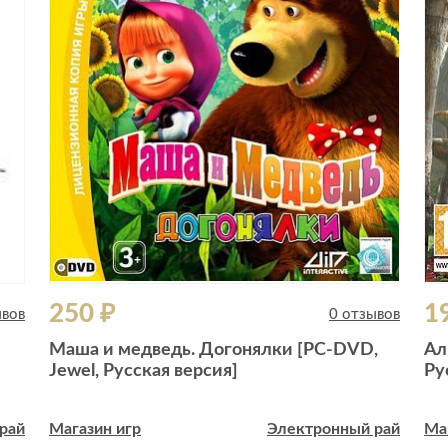
250 ₽
1
ывов
0 отзывов
Маша и медведь. Догонялки [РС-DVD,
Ал
Jewel, Русская версия]
Ру
рай
Магазин игр
Электронный рай
Ма