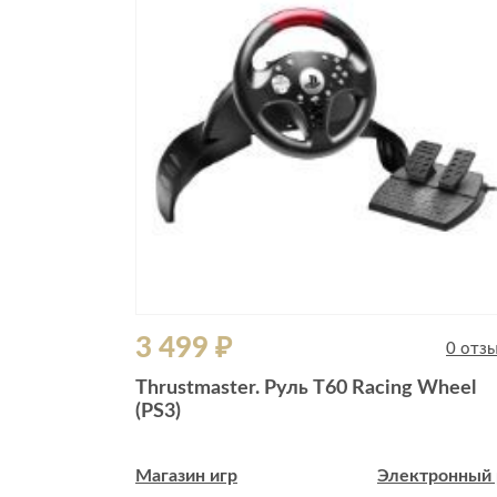
3 499 ₽
0 отзывов
0 отз
VD, Jewel,
Thrustmaster. Руль T60 Racing Wheel
(PS3)
ктронный рай
Магазин игр
Электронный 