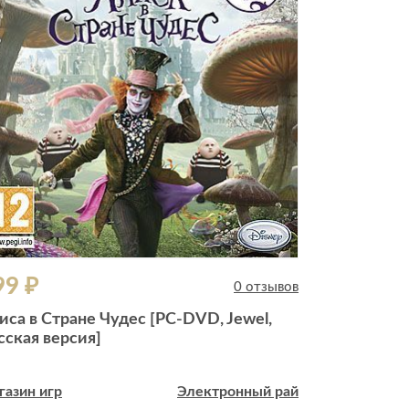
99 ₽
699 ₽
0 отзывов
иса в Стране Чудес [PC-DVD, Jewel,
Kingdom Com
сская версия]
[PC-DVD, B
газин игр
Электронный рай
Магазин игр