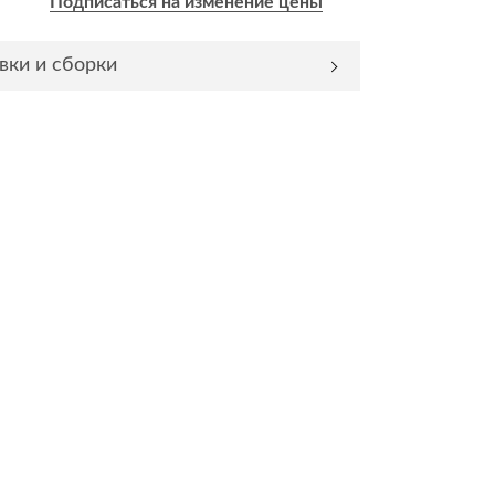
Подписаться на изменение цены
Комоды
вки и сборки
Тумбы
ванной комнаты
порядок
Прикроватные тумбы
Тумбы для обуви
 ремонта
Тумбы под ТВ
идроизоляция
Электроника и бытовая
техника
ики, жидкие гвозди,
Аудио и видеотехника
и
Бытовая техника
Все для геймеров
окрытия
Игровые приставки