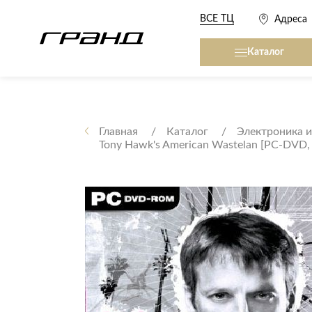
ВСЕ ТЦ
Адреса
Каталог
Все столы и столики
Кровати, матрасы,
сна
Главная
Каталог
Электроника и
Tony Hawk's American Wastelan [РС-DVD, 
Журнальные столы
Кровати
Консоли
Матрасы
Кофейные столики
Товары для сна
Обеденные столы
Письменные столы
Кухонные гарниту
Приставные столики
Сервировочные столики
Мягкая мебель
Туалетные столики
Диваны