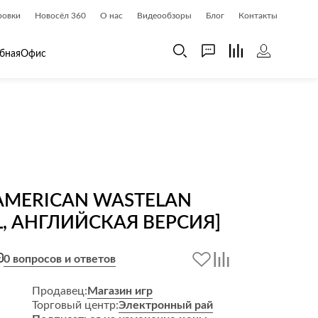
ровки
Новосёл 360
О нас
Видеообзоры
Блог
Контакты
бная
Офис
 дома
Шкафы
 дома и косметика
Газетницы
ия
Гардеробные системы
Книжные шкафы и библиотеки
AMERICAN WASTELAN
доски
Прихожие
L, АНГЛИЙСКАЯ ВЕРСИЯ]
Стеллажи и витрины
Шкафы навесные
0 вопросов и ответов
Шкафы распашные
Продавец:
Магазин игр
Шкафы-купе
Торговый центр:
Электронный рай