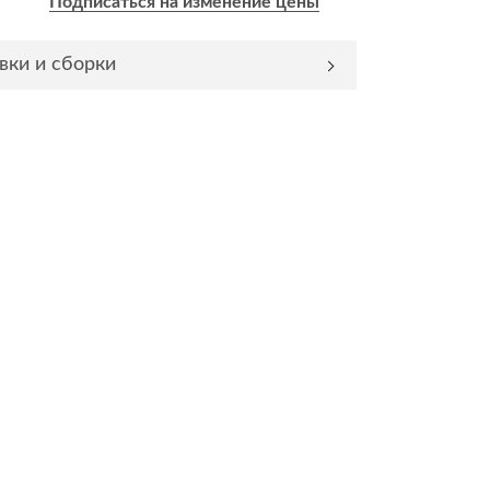
Подписаться на изменение цены
Комоды
вки и сборки
Тумбы
ванной комнаты
порядок
Прикроватные тумбы
Тумбы для обуви
 ремонта
Тумбы под ТВ
идроизоляция
Электроника и бытовая
техника
ики, жидкие гвозди,
Аудио и видеотехника
и
Бытовая техника
Все для геймеров
окрытия
Игровые приставки