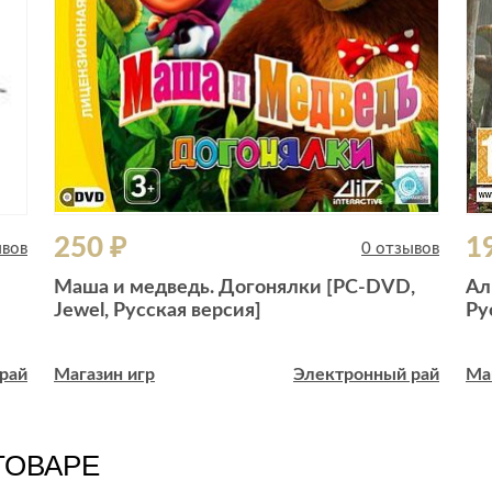
250 ₽
1
ывов
0 отзывов
Маша и медведь. Догонялки [РС-DVD,
Ал
Jewel, Русская версия]
Ру
рай
Магазин игр
Электронный рай
Ма
ТОВАРЕ