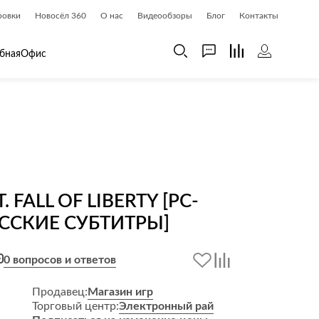
ровки
Новосёл 360
О нас
Видеообзоры
Блог
Контакты
бная
Офис
 дома
Шкафы
 дома и косметика
Газетницы
ия
Гардеробные системы
Книжные шкафы и библиотеки
 FALL OF LIBERTY [PC-
доски
Прихожие
УССКИЕ СУБТИТРЫ]
Стеллажи и витрины
Шкафы навесные
0 вопросов и ответов
Шкафы распашные
Продавец:
Магазин игр
Шкафы-купе
Торговый центр:
Электронный рай