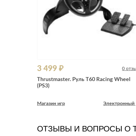
3 499 ₽
0 отзывов
0 отз
VD, Jewel,
Thrustmaster. Руль T60 Racing Wheel
(PS3)
ктронный рай
Магазин игр
Электронный 
ОТЗЫВЫ И ВОПРОСЫ О 