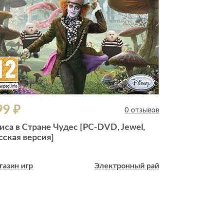
99 ₽
699 ₽
0 отзывов
иса в Стране Чудес [PC-DVD, Jewel,
Kingdom Com
сская версия]
[PC-DVD, B
газин игр
Электронный рай
Магазин игр