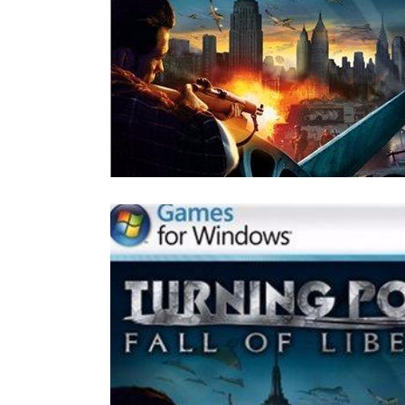
Все стулья
Кресла и мешки
Пуфы и банкетки
Барные стулья
Стулья
Сад и дача
Табуреты
Аксессуары для сада
Двери
Беседки, павильоны, 
Грили и очаги
Входные двери
Диваны
Межкомнатные двери
Кресла и шезлонги
Мебель для ресторан
Детская мебель
Столы
Детские кровати
Стулья
Детские матрасы
Комоды и тумбы
Столы и надстройки