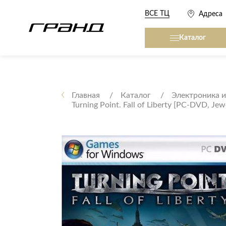
ВСЕ ТЦ
Адреса
Каталог
Все столы и столики
Кровати, матрасы,
сна
Главная
Каталог
Электроника и
Turning Point. Fall of Liberty [PC-DVD, Je
Журнальные столы
Кровати
Консоли
Матрасы
Кофейные столики
Товары для сна
Обеденные столы
Письменные столы
Кухонные гарниту
Приставные столики
Сервировочные столики
Мягкая мебель
Туалетные столики
Диваны