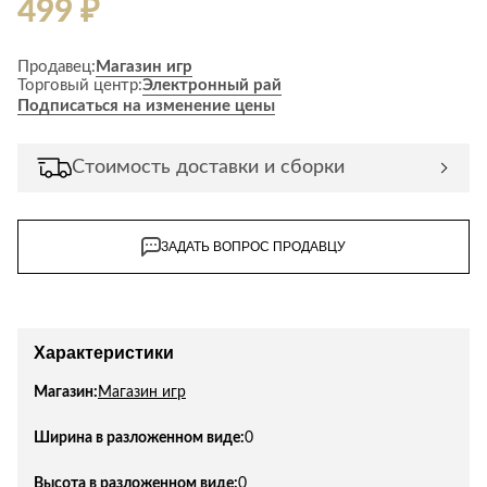
499 ₽
Лепнина
сна
Напольные
покрытия
Кровати
Продавец:
Магазин игр
Торговый центр:
Электронный рай
Обои
Матрасы
Подписаться на изменение цены
Плитка
Товары для сна
Спецобувь
Стоимость доставки и сборки
Кухонные
Спецодежда
гарнитуры
Средства
индивидуальной
ЗАДАТЬ ВОПРОС ПРОДАВЦУ
защиты
Характеристики
Магазин:
Магазин игр
Ширина в разложенном виде:
0
Высота в разложенном виде:
0