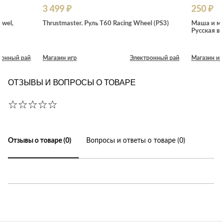
3 499 ₽
250 ₽
ewel,
Thrustmaster. Руль T60 Racing Wheel (PS3)
Маша и ме
Русская в
ронный рай
Магазин игр
Электронный рай
Магазин и
ОТЗЫВЫ И ВОПРОСЫ О ТОВАРЕ
Отзывы о товаре (0)
Вопросы и ответы о товаре (0)