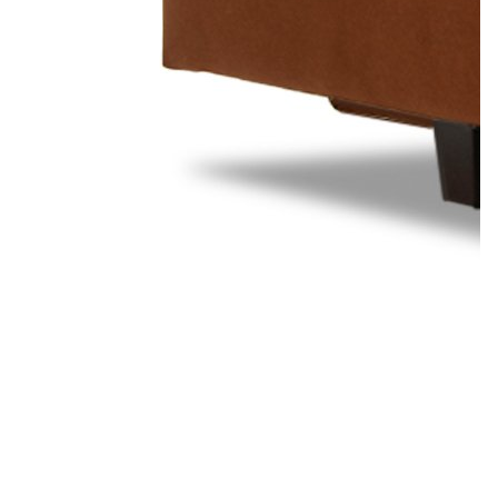
Лепнина
сна
Напольные
покрытия
Кровати
Обои
Матрасы
Плитка
Товары для сна
Спецобувь
Кухонные
Спецодежда
гарнитуры
Средства
индивидуальной
защиты