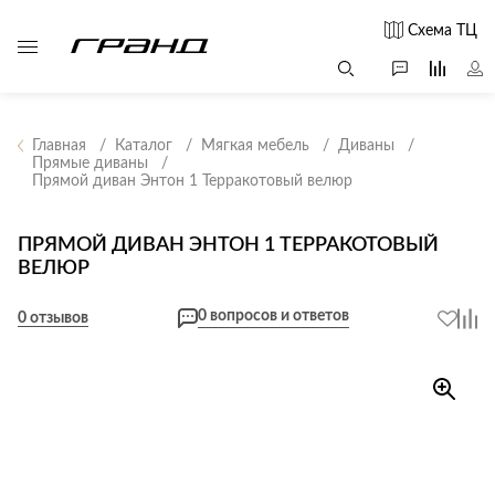
Схема ТЦ
Главная
Каталог
Мягкая мебель
Диваны
Прямые диваны
Прямой диван Энтон 1 Терракотовый велюр
Все столы и
Мягкая
Свет
столики
мебель
Бра
Г
ПРЯМОЙ ДИВАН ЭНТОН 1 ТЕРРАКОТОВЫЙ
Журнальные
Диваны
ВЕЛЮР
Люстры
Г
столы
Кресла и мешки
с
Настольные
Консоли
0 вопросов и ответов
0 отзывов
Пуфы и
лампы
Кофейные
банкетки
Потолочные
столики
б
светильники
Обеденные
Сад и дача
Светильники
столы
С
Светодиодные
Письменные
в
Аксессуары для
ленты
столы
сада
Споты