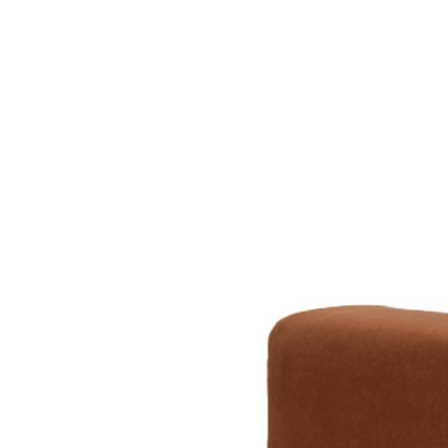
Все стулья
Кресла и мешки
Пуфы и банкетки
Барные стулья
Стулья
Сад и дача
Табуреты
Аксессуары для сада
Двери
Беседки, павильоны, 
Грили и очаги
Входные двери
Диваны
Межкомнатные двери
Кресла и шезлонги
Мебель для ресторан
Детская мебель
Столы
Детские кровати
Стулья
Детские матрасы
Комоды и тумбы
Столы и надстройки