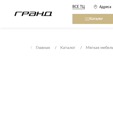
ВСЕ ТЦ
Адреса
Каталог
Все столы и столики
Кровати, матрасы,
сна
Главная
Каталог
Мягкая мебел
Журнальные столы
Кровати
Консоли
Матрасы
Кофейные столики
Товары для сна
Обеденные столы
Письменные столы
Кухонные гарниту
Приставные столики
Сервировочные столики
Мягкая мебель
Туалетные столики
Диваны