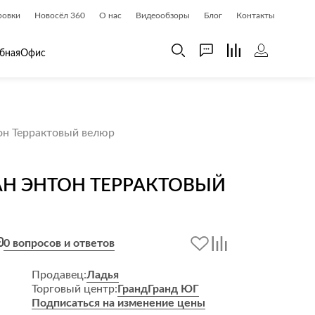
ровки
Новосёл 360
О нас
Видеообзоры
Блог
Контакты
бная
Офис
 дома
Шкафы
он Террактовый велюр
 дома и косметика
Газетницы
ия
Гардеробные системы
Н ЭНТОН ТЕРРАКТОВЫЙ
Книжные шкафы и библиотеки
доски
Прихожие
Стеллажи и витрины
0 вопросов и ответов
Шкафы навесные
Шкафы распашные
Продавец:
Ладья
Торговый центр:
Гранд
Гранд ЮГ
Шкафы-купе
Подписаться на изменение цены