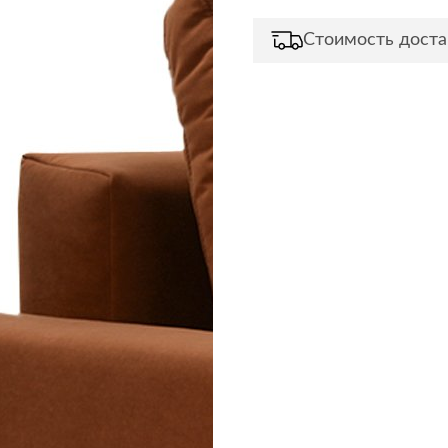
Сливы и сифоны
Сушилки
Стоимость доста
Смесители
Текстиль
Унитазы
Товары для 
Хранение и 
Свет
Товары для
зонты
Бра
Люстры
Затирки и г
Настольные лампы
Камины
Потолочные светильники
Клеи, гермет
пены
ов и кафе
Светильники
Лаки и краск
Светодиодные ленты
Лепнина
Споты
Напольные п
Торшеры
Обои
Уличный свет
Плитка