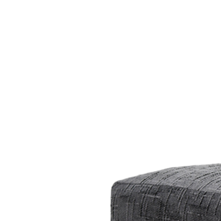
Все стулья
Кресла и мешки
Пуфы и банкетки
Барные стулья
Стулья
Сад и дача
Табуреты
Аксессуары для сада
Двери
Беседки, павильоны, 
Грили и очаги
Входные двери
Диваны
Межкомнатные двери
Кресла и шезлонги
Мебель для ресторан
Детская мебель
Столы
Детские кровати
Стулья
Детские матрасы
Комоды и тумбы
Столы и надстройки