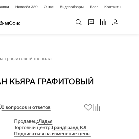
ровки
Новосёл 360
О нас
Видеообзоры
Блог
Контакты
бная
Офис
 дома
Шкафы
ра графитовый шенилл
 дома и косметика
Газетницы
ия
Гардеробные системы
Н КЬЯРА ГРАФИТОВЫЙ
Книжные шкафы и библиотеки
доски
Прихожие
Стеллажи и витрины
0 вопросов и ответов
Шкафы навесные
Шкафы распашные
Продавец:
Ладья
Торговый центр:
Гранд
Гранд ЮГ
Шкафы-купе
Подписаться на изменение цены