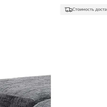
Сливы и сифоны
Сушилки
Стоимость доста
Смесители
Текстиль
Унитазы
Товары для 
Хранение и 
Свет
Товары для
зонты
Бра
Люстры
Затирки и г
Настольные лампы
Камины
Потолочные светильники
Клеи, гермет
пены
ов и кафе
Светильники
Лаки и краск
Светодиодные ленты
Лепнина
Споты
Напольные п
Торшеры
Обои
Уличный свет
Плитка