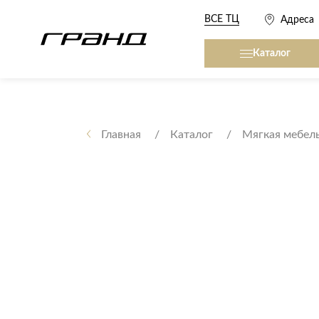
ВСЕ ТЦ
Адреса
Каталог
Все столы и столики
Кровати, матрасы,
сна
Главная
Каталог
Мягкая мебел
Журнальные столы
Кровати
Консоли
Матрасы
Кофейные столики
Товары для сна
Обеденные столы
Письменные столы
Кухонные гарниту
Приставные столики
Сервировочные столики
Мягкая мебель
Туалетные столики
Диваны