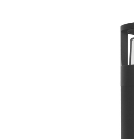
Лепнина
сна
Напольные
покрытия
Кровати
Обои
Матрасы
Плитка
Товары для сна
Спецобувь
Кухонные
Спецодежда
гарнитуры
Средства
индивидуальной
защиты