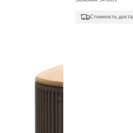
Экономия: 54 600 ₽
Сливы и сифоны
Сушилки
Смесители
Текстиль
Стоимость доста
Унитазы
Товары для 
Хранение и 
Свет
Товары для
зонты
Бра
Люстры
Затирки и г
Настольные лампы
Камины
Потолочные светильники
Клеи, гермет
пены
ов и кафе
Светильники
Лаки и краск
Светодиодные ленты
Лепнина
Споты
Напольные п
Торшеры
Обои
Уличный свет
Плитка