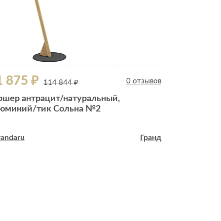
1 875 ₽
76 125 
0 отзывов
114 844 ₽
ршер антрацит/натуральный,
Торшер ант
юминий/тик Сольна №2
алюминий/
randaru
Гранд
Verandaru