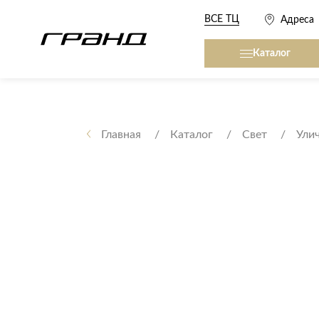
ВСЕ ТЦ
Адреса
Каталог
Все столы и столики
Кровати, матрасы,
сна
Главная
Каталог
Свет
Ули
Журнальные столы
Кровати
Консоли
Матрасы
Кофейные столики
Товары для сна
Обеденные столы
Письменные столы
Кухонные гарниту
Приставные столики
Сервировочные столики
Мягкая мебель
Туалетные столики
Диваны