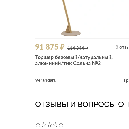
91 875 ₽
0 отзывов
0 отз
114 844 ₽
тильник
Торшер бежевый/натуральный,
алюминий/тик Сольна №2
анд
Гранд ЮГ
Verandaru
Гр
ОТЗЫВЫ И ВОПРОСЫ О 