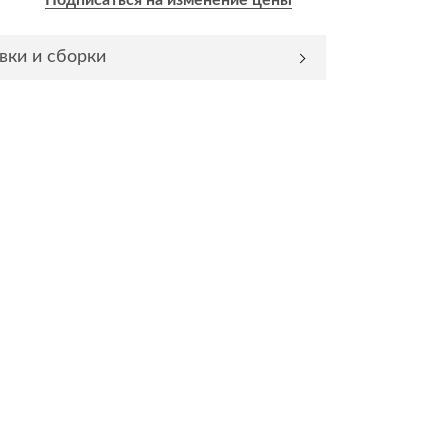
Подписаться на изменение цены
Комоды
вки и сборки
Тумбы
ванной комнаты
порядок
Прикроватные тумбы
Тумбы для обуви
 ремонта
Тумбы под ТВ
идроизоляция
Электроника и бытовая
техника
ики, жидкие гвозди,
Аудио и видеотехника
и
Бытовая техника
Все для геймеров
окрытия
Игровые приставки