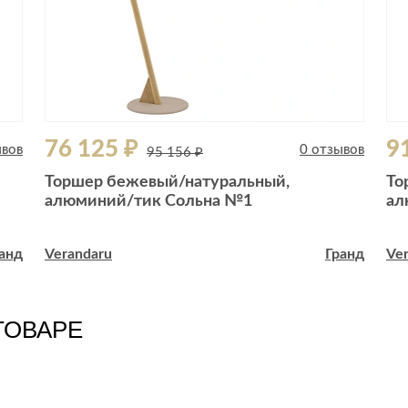
76 125 ₽
9
ывов
0 отзывов
95 156 ₽
Торшер бежевый/натуральный,
То
алюминий/тик Сольна №1
ал
анд
Verandaru
Гранд
Ve
ТОВАРЕ