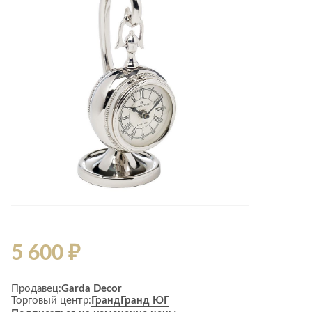
Лепнина
сна
Напольные
покрытия
Кровати
Обои
Матрасы
Плитка
Товары для сна
Спецобувь
Кухонные
Спецодежда
гарнитуры
Средства
индивидуальной
защиты
5 600 ₽
Продавец:
Garda Decor
Торговый центр:
Гранд
Гранд ЮГ