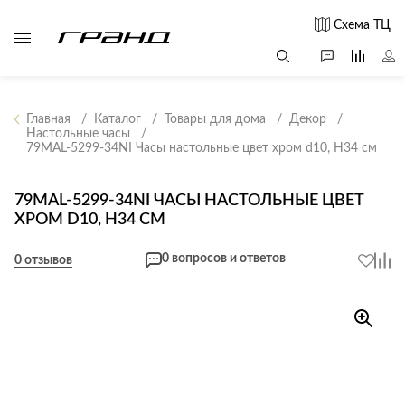
Схема ТЦ
Главная
Каталог
Товары для дома
Декор
Настольные часы
79MAL-5299-34NI Часы настольные цвет хром d10, H34 см
Все столы и
Мягкая
Свет
столики
мебель
Бра
Г
79MAL-5299-34NI ЧАСЫ НАСТОЛЬНЫЕ ЦВЕТ
Журнальные
Диваны
ХРОМ D10, H34 СМ
Люстры
Г
столы
Кресла и мешки
с
Настольные
Консоли
0 вопросов и ответов
0 отзывов
Пуфы и
лампы
Кофейные
банкетки
Потолочные
столики
б
светильники
Обеденные
Сад и дача
Светильники
столы
С
Светодиодные
Письменные
в
Аксессуары для
ленты
столы
сада
Споты