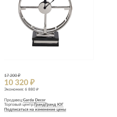
Лепнина
сна
Напольные
покрытия
Кровати
Обои
Матрасы
Плитка
Товары для сна
Спецобувь
Кухонные
Спецодежда
гарнитуры
Средства
индивидуальной
защиты
17 200 ₽
10 320 ₽
Экономия: 6 880 ₽
Продавец:
Garda Decor
Торговый центр:
Гранд
Гранд ЮГ
Подписаться на изменение цены