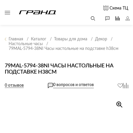
Схема ТЦ
Главная
Каталог
Товары для дома
Декор
Настольные часы
79MAL-5794-38NI Часы настольные на подставке h38см
Все столы и
Мягкая
Свет
столики
мебель
Бра
Г
79MAL-5794-38NI ЧАСЫ НАСТОЛЬНЫЕ НА
Журнальные
Диваны
ПОДСТАВКЕ H38СМ
Люстры
Г
столы
Кресла и мешки
с
Настольные
Консоли
0 вопросов и ответов
0 отзывов
Пуфы и
лампы
Кофейные
банкетки
Потолочные
столики
б
светильники
Обеденные
Сад и дача
Светильники
столы
С
Светодиодные
Письменные
в
Аксессуары для
ленты
столы
сада
Споты