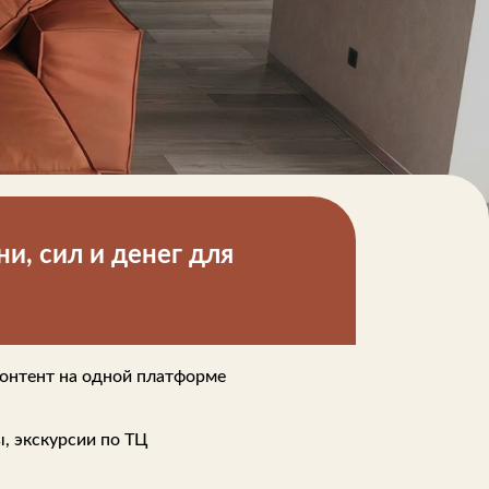
Комоды
Тумбы
ванной комнаты
порядок
Прикроватные тумбы
Тумбы для обуви
 ремонта
Тумбы под ТВ
идроизоляция
и, сил и денег для
Электроника и бытовая
техника
ики, жидкие гвозди,
Аудио и видеотехника
и
Бытовая техника
онтент на одной платформе
Все для геймеров
окрытия
Игровые приставки
, экскурсии по ТЦ