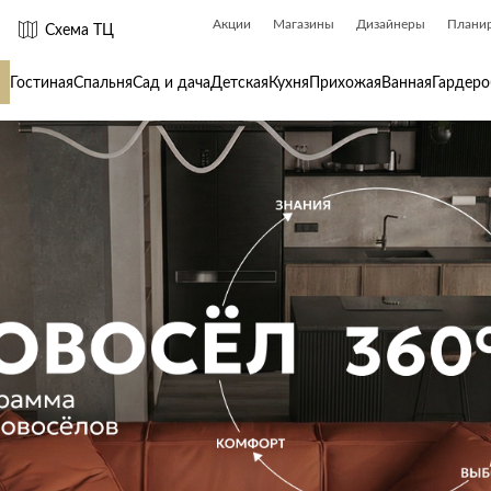
Акции
Магазины
Дизайнеры
Плани
Схема ТЦ
Гостиная
Спальня
Сад и дача
Детская
Кухня
Прихожая
Ванная
Гардеро
 товары для
Сантехника
Товары для
Биде
Ароматы для
Ванны
Бытовая хим
Душ
Вешалки
Душевые каналы и трапы
Гладильные 
Душевые ограждения и поддоны
Декор
ры
Радиаторы
Зеркала
Раковины
Ковры
Системы инсталляций
Посуда
Системы скрытого монтажа
Стремянки