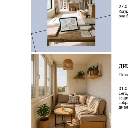
27.0
Когд
она 
ДИ
Поле
31.0
Сего
вещи
собр
диза