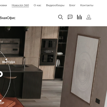
ровки
Новосёл 360
О нас
Видеообзоры
Блог
Контакты
бная
Офис
 дома
Шкафы
 дома и косметика
Газетницы
ия
Гардеробные системы
Книжные шкафы и библиотеки
доски
Прихожие
Стеллажи и витрины
Шкафы навесные
Шкафы распашные
Шкафы-купе