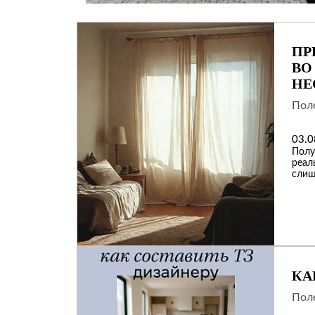
ПР
ВО
НЕ
Поле
03.0
Полу
реал
слиш
КА
Поле