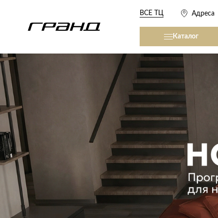
ВСЕ ТЦ
Адреса
Каталог
Все столы и столики
Кровати, матрасы,
сна
Журнальные столы
Кровати
Консоли
Матрасы
Кофейные столики
Товары для сна
Обеденные столы
Письменные столы
Кухонные гарниту
Приставные столики
Сервировочные столики
Мягкая мебель
Туалетные столики
Диваны