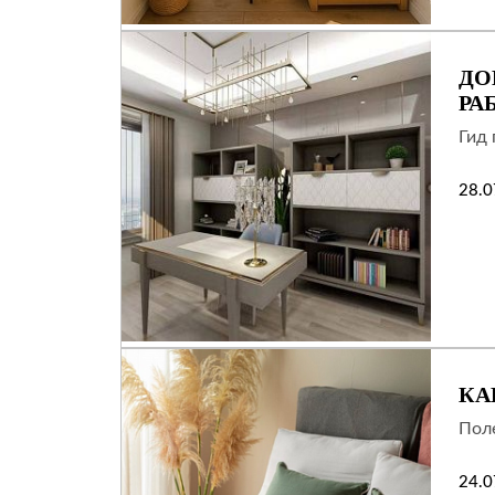
ДО
РА
Гид 
28.0
КА
Поле
24.0