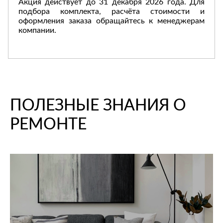
Акция действует до 31 декабря 2026 года. Для
Лепнина
сна
подбора комплекта, расчёта стоимости и
Напольные
оформления заказа обращайтесь к менеджерам
покрытия
Кровати
компании.
Обои
Матрасы
Плитка
Товары для сна
Спецобувь
Кухонные
Спецодежда
гарнитуры
Средства
ПОЛЕЗНЫЕ ЗНАНИЯ О
индивидуальной
защиты
РЕМОНТЕ