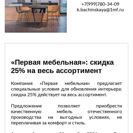
Стремянки
Душевые
+7(999)780-34-09
А
Детская
каналы и трапы
k.bachinskaya@1mf.ru
в
Сушилки
мебель
Душевые
Б
Текстиль
ограждения и
Детские кровати
В
поддоны
Товары для
г
ванной комнаты
Детские
Радиаторы
матрасы
Хранение и
Раковины
п
порядок
Комоды и
Системы
тумбы
«Первая мебельная»: скидка
инсталляций
Столы и
Товары для
25% на весь ассортимент
Системы
надстройки
ремонта
скрытого
Стулья, кресла,
монтажа
Компания «Первая мебельная» предлагает
пуфы
Затирки и
специальные условия для обновления интерьера:
Сливы и сифоны
гидроизоляция
Шкафы,
скидка 25% действует на весь ассортимент.
Смесители
стеллажи,
Камины
полки, сундуки
Предложение позволяет приобрести
Унитазы
Клеи, герметики,
качественную мебель отечественного
жидкие гвозди,
производства на выгодных условиях, не
пены
Кровати,
переплачивая за комфорт и стиль.
матрасы,
Лаки и краски
товары для