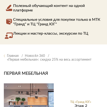
Приставные
н
Беседки,
столики
Полезный обучающий контент на одной
Торшеры
павильоны,
платформе
зонты
Сервировочные
Уличный свет
столики
Грили и очаги
Специальные условия для покупки только в МТК
Туалетные
"Гранд" и ТЦ "Гранд ЮГ"
Диваны
Товары для
столики
дома
Кресла и
Лекции и мастер-классы, экскурсии по ТЦ
шезлонги
Ароматы для
Все стулья
Мебель для
дома и
ресторанов и
косметика
Барные стулья
кафе
П
Главная
Новосёл 360
Бытовая химия
Стулья
Столы
«Первая мебельная»: скидка 25% на весь ассортимент
Вешалки
Табуреты
Стулья
Т
Гладильные
о
ПЕРВАЯ МЕБЕЛЬНАЯ
доски
Двери
Сантехника
Т
Декор
Зеркала
Входные двери
Биде
Ковры
Межкомнатные
Ванны
двери
ТЦ «Гранд ЮГ»
Посуда
Душ
Этаж 2