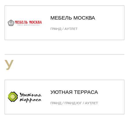
Лепнина
сна
Напольные
покрытия
Кровати
МЕБЕЛЬ МОСКВА
Обои
Матрасы
ГРАНД / АУТЛЕТ
Плитка
Товары для сна
Спецобувь
Кухонные
Спецодежда
гарнитуры
Средства
У
индивидуальной
защиты
УЮТНАЯ ТЕРРАСА
ГРАНД / ГРАНД ЮГ / АУТЛЕТ