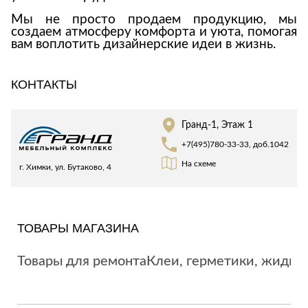
Лепнина
сна
Мы не просто продаем продукцию, мы
Напольные
создаем атмосферу комфорта и уюта,
помогая
покрытия
Кровати
вам воплотить дизайнерские идеи в жизнь.
Обои
Матрасы
Плитка
Товары для сна
КОНТАКТЫ
Спецобувь
Кухонные
Спецодежда
Гранд-1, Этаж 1
гарнитуры
Средства
+7(495)780-33-33, доб.1042
индивидуальной
защиты
На схеме
г. Химки, ул. Бутаково, 4
ТОВАРЫ МАГАЗИНА
Товары для ремонта
Клеи, герметики, жидкие