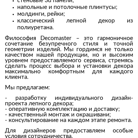
стеновые 3d панели;
Стремянки
Душевые
А
напольные и потолочные плинтусы;
Детская
каналы и трапы
в
Сушилки
молдинги, рейки;
мебель
Душевые
Б
классический лепной декор из
Текстиль
ограждения и
полиуретана.
Детские кровати
В
поддоны
Товары для
г
ванной комнаты
Детские
Философия Decomaster – это гармоничное
Радиаторы
матрасы
сочетание безупречного стиля и точной
Хранение и
Раковины
геометрии изделий. Мы гордимся не только
п
порядок
Комоды и
качеством нашей продукции, но и
высоким
Системы
тумбы
уровнем предоставляемого сервиса, стремясь
инсталляций
сделать процесс выбора и
установки декора
Столы и
Товары для
максимально комфортным для каждого
Системы
надстройки
ремонта
клиента.
скрытого
Стулья, кресла,
монтажа
пуфы
Затирки и
Мы предлагаем:
Сливы и сифоны
гидроизоляция
Шкафы,
- разработку индивидуального дизайн-
Смесители
стеллажи,
Камины
проекта лепного декора;
полки, сундуки
- оперативную комплектацию и доставку;
Унитазы
Клеи, герметики,
- качественный монтаж и окрашивани;
жидкие гвозди,
- консультирование на каждом этапе ремонта.
пены
Кровати,
матрасы,
Для дизайнеров предоставляем особые
Лаки и краски
товары для
условия сотрудничества.