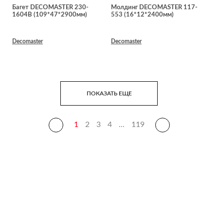
Багет DECOMASTER 230-
Молдинг DECOMASTER 117-
1604B (109*47*2900мм)
553 (16*12*2400мм)
Decomaster
Decomaster
ПОКАЗАТЬ ЕЩЕ
1
2
3
4
...
119