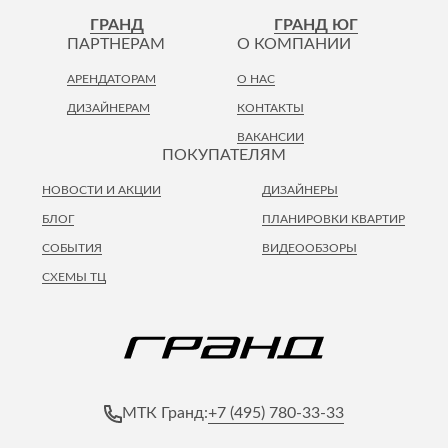
Лепнина
сна
ГРАНД
ГРАНД ЮГ
Напольные
ПАРТНЕРАМ
О КОМПАНИИ
покрытия
Кровати
АРЕНДАТОРАМ
О НАС
Обои
Матрасы
ДИЗАЙНЕРАМ
КОНТАКТЫ
Плитка
Товары для сна
ВАКАНСИИ
Спецобувь
ПОКУПАТЕЛЯМ
Кухонные
Спецодежда
гарнитуры
НОВОСТИ И АКЦИИ
ДИЗАЙНЕРЫ
Средства
индивидуальной
БЛОГ
ПЛАНИРОВКИ КВАРТИР
защиты
СОБЫТИЯ
ВИДЕООБЗОРЫ
СХЕМЫ ТЦ
+7 (495) 780-33-33
МТК Гранд: