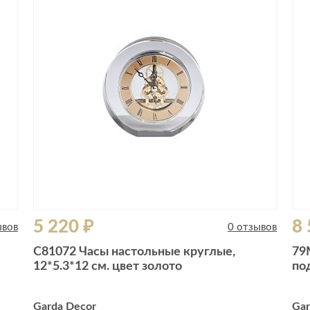
Сливы и сифоны
Сушилки
Смесители
Текстиль
Унитазы
Товары для 
Хранение и 
Свет
Товары для
зонты
Бра
Люстры
Затирки и г
Настольные лампы
Камины
Потолочные светильники
Клеи, гермет
пены
ов и кафе
Светильники
Лаки и краск
5 220 ₽
8 
Светодиодные ленты
ывов
0 отзывов
Лепнина
Споты
C81072 Часы настольные круглые,
79
Напольные п
12*5.3*12 см. цвет золото
по
Торшеры
Обои
Уличный свет
Плитка
Garda Decor
Gar