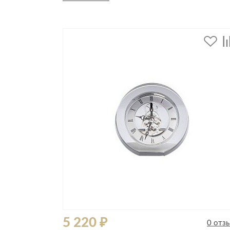
Стулья, кресла, пуфы
Шкафы, стеллажи, полки, сундуки
5 220 ₽
0 отз