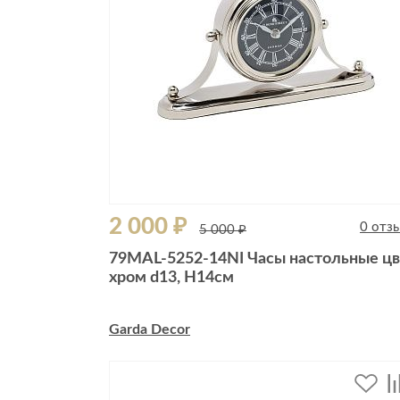
2 000 ₽
0 отз
5 000 ₽
79MAL-5252-14NI Часы настольные цв
хром d13, H14см
Garda Decor