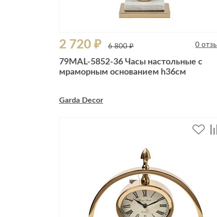
2 720 ₽
0 отз
6 800 ₽
79MAL-5852-36 Часы настольные с
мраморным основанием h36см
Garda Decor