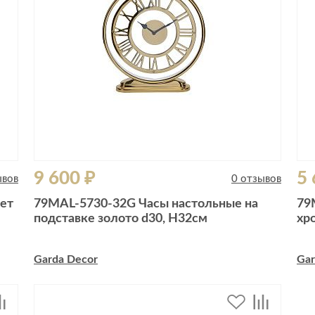
9 600 ₽
5 
ывов
0 отзывов
ет
79MAL-5730-32G Часы настольные на
79
подставке золото d30, H32см
хр
Garda Decor
Gar