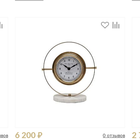
Спецобувь
Спецодежда
Средства ин
6 200 ₽
2 
ывов
0 отзывов