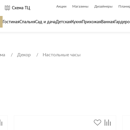
Акции
Магазины
Дизайнеры
Плани
Схема ТЦ
Гостиная
Спальня
Сад и дача
Детская
Кухня
Прихожая
Ванная
Гардеро
 товары для
Сантехника
Товары для
ома
Декор
Настольные часы
Биде
Ароматы для
Ванны
Бытовая хим
Душ
Вешалки
Душевые каналы и трапы
Гладильные 
Душевые ограждения и поддоны
Декор
ры
Радиаторы
Зеркала
Раковины
Ковры
Системы инсталляций
Посуда
Системы скрытого монтажа
Стремянки