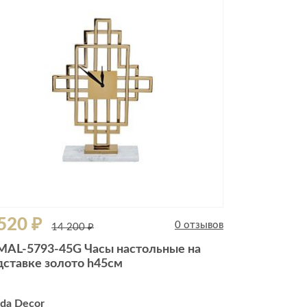
Комоды
Тумбы
ванной комнаты
порядок
Прикроватные тумбы
Тумбы для обуви
 ремонта
Тумбы под ТВ
идроизоляция
Электроника и бытовая
техника
ики, жидкие гвозди,
Аудио и видеотехника
и
520 ₽
Бытовая техника
0 отзывов
14 200 ₽
Все для геймеров
MAL-5793-45G Часы настольные на
окрытия
Игровые приставки
дставке золото h45см
da Decor