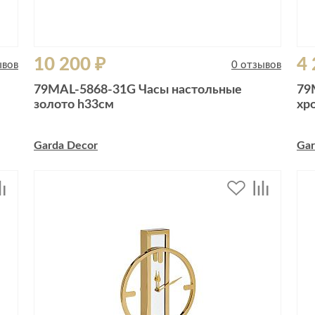
10 200 ₽
4 
ывов
0 отзывов
79MAL-5868-31G Часы настольные
79
золото h33см
хр
Garda Decor
Gar