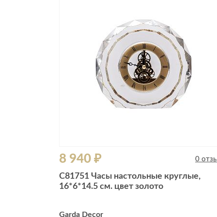
Все стулья
Кресла и мешки
Пуфы и банкетки
Барные стулья
Стулья
Сад и дача
Табуреты
Аксессуары для сада
Двери
Беседки, павильоны, 
Грили и очаги
Входные двери
Диваны
Межкомнатные двери
Кресла и шезлонги
Мебель для ресторан
Детская мебель
8 940 ₽
Столы
0 отз
Детские кровати
Стулья
C81751 Часы настольные круглые,
Детские матрасы
16*6*14.5 см. цвет золото
Комоды и тумбы
Столы и надстройки
Garda Decor