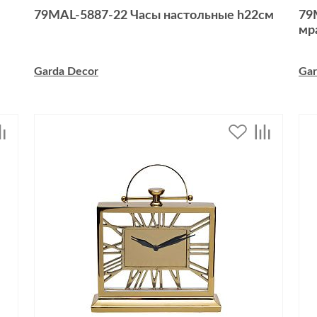
79MAL-5887-22 Часы настольные h22см
79
мр
Garda Decor
Gar