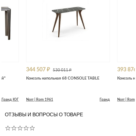
344 507 ₽
393 876
530 011 ₽
ый"
Консоль напольная 68 CONSOLE TABLE
Консоль 
д
Гранд ЮГ
Norr | Rom 1961
Гранд
Norr | Rom
ОТЗЫВЫ И ВОПРОСЫ О ТОВАРЕ