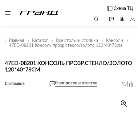
Схема ТЦ
Главная
Каталог
Все столы и столики
Консоли
47ED-08201 Консоль прозр.стекло/золото 120*40*78см
Все столы и
Мягкая
Свет
столики
мебель
47ED-08201 КОНСОЛЬ ПРОЗР.СТЕКЛО/ЗОЛОТО
Бра
Г
120*40*78СМ
Журнальные
Диваны
Люстры
Г
столы
Кресла и мешки
с
0 вопросов и ответов
Настольные
0 отзывов
Консоли
Пуфы и
лампы
Кофейные
банкетки
Потолочные
столики
б
светильники
Обеденные
Сад и дача
Светильники
столы
С
Светодиодные
Письменные
в
Аксессуары для
ленты
столы
сада
Споты