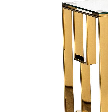
Лепнина
сна
Напольные
покрытия
Кровати
Обои
Матрасы
Плитка
Товары для сна
Спецобувь
Кухонные
Спецодежда
гарнитуры
Средства
индивидуальной
защиты