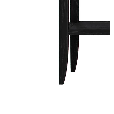
Лепнина
сна
Напольные
покрытия
Кровати
Обои
Матрасы
Плитка
Товары для сна
Спецобувь
Кухонные
Спецодежда
гарнитуры
Средства
индивидуальной
защиты