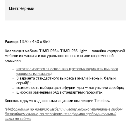
Цвет:
Черный
Размер
: 1370 х 450 х 850
Коллекция мебели
TIMELESS
и
TIMELESS Light
— линейка корпусной
мебели из массива и натурального шпона в стиле современной
классики.
изготавливается в нескольких цветовых вариантах выкраса
(морилка или эмаль)
3 варианта стандартного выкраса в эмали (черный, белый,
серый)*;
возможность выбора цвета фурнитуры — латунь или серебро;
широкий размерный ряд в стандартных габаритах
Консоль с двумя выдвижными ящиками коллекции Timeless.
*
Информацию по наличию мебели и цвету можно уточнить в любом
ближайшем салоне, по телефону или оформив предварительный
заказ на сайте.