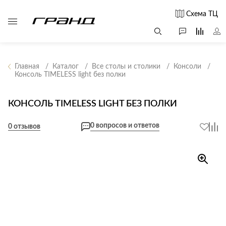
Схема ТЦ
Главная
Каталог
Все столы и столики
Консоли
Консоль TIMELESS light без полки
Все столы и
Мягкая
Свет
столики
мебель
КОНСОЛЬ TIMELESS LIGHT БЕЗ ПОЛКИ
Бра
Г
Журнальные
Диваны
Люстры
Г
0 вопросов и ответов
столы
0 отзывов
Кресла и мешки
с
Настольные
Консоли
Пуфы и
лампы
Кофейные
банкетки
Потолочные
столики
б
светильники
Обеденные
Сад и дача
Светильники
столы
С
Светодиодные
Письменные
в
Аксессуары для
ленты
столы
сада
Споты