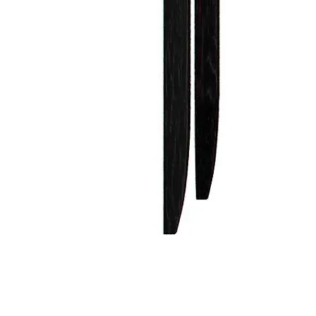
Лепнина
сна
Напольные
покрытия
Кровати
Обои
Матрасы
Плитка
Товары для сна
Спецобувь
Кухонные
Спецодежда
гарнитуры
Средства
индивидуальной
защиты