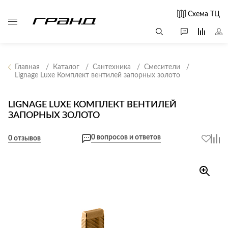
Схема ТЦ
Главная
Каталог
Сантехника
Смесители
Lignage Luxe Комплект вентилей запорных золото
Все столы и
Мягкая
Свет
столики
мебель
LIGNAGE LUXE КОМПЛЕКТ ВЕНТИЛЕЙ
Бра
Г
ЗАПОРНЫХ ЗОЛОТО
Журнальные
Диваны
Люстры
Г
столы
Кресла и мешки
с
0 вопросов и ответов
Настольные
0 отзывов
Консоли
Пуфы и
лампы
Кофейные
банкетки
Потолочные
столики
б
светильники
Обеденные
Сад и дача
Светильники
столы
С
Светодиодные
Письменные
в
Аксессуары для
ленты
столы
сада
Споты