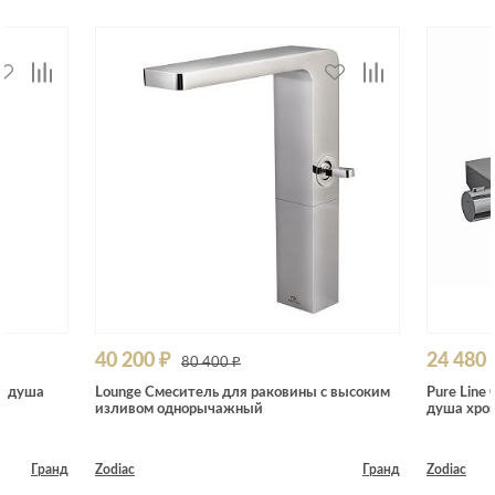
40 200 ₽
24 480 
80 400 ₽
и душа
Lounge Смеситель для раковины с высоким
Pure Line
изливом однорычажный
душа хро
Гранд
Zodiac
Гранд
Zodiac