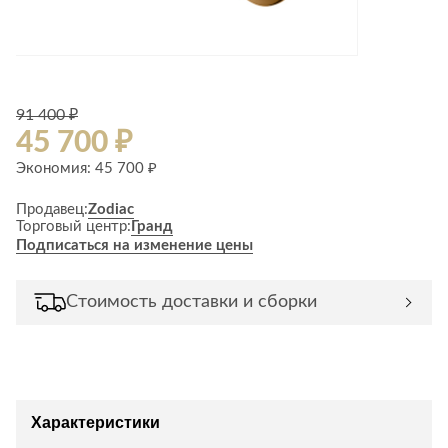
Лепнина
сна
Напольные
покрытия
Кровати
Обои
Матрасы
Плитка
91 400 ₽
Товары для сна
45 700 ₽
Спецобувь
Кухонные
Экономия: 45 700 ₽
Спецодежда
гарнитуры
Средства
Продавец:
Zodiac
индивидуальной
Торговый центр:
Гранд
защиты
Подписаться на изменение цены
Стоимость доставки и сборки
Характеристики