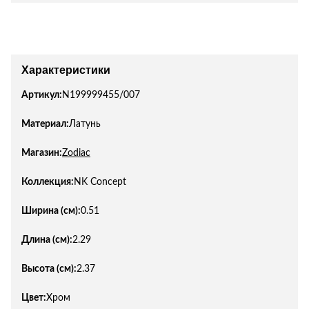
Лепнина
сна
Напольные
покрытия
Кровати
Обои
Матрасы
Характеристики
Плитка
Товары для сна
Артикул:
N199999455/007
Спецобувь
Кухонные
Спецодежда
Материал:
Латунь
гарнитуры
Средства
индивидуальной
Магазин:
Zodiac
защиты
Коллекция:
NK Concept
Ширина (см):
0.51
Длина (см):
2.29
Высота (см):
2.37
Цвет:
Хром