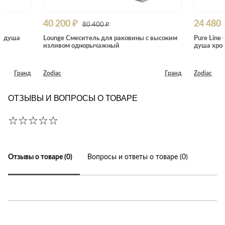
40 200 ₽
24 480 
80 400 ₽
и душа
Lounge Смеситель для раковины с высоким
Pure Line
изливом однорычажный
душа хро
Гранд
Zodiac
Гранд
Zodiac
ОТЗЫВЫ И ВОПРОСЫ О ТОВАРЕ
Отзывы о товаре (0)
Вопросы и ответы о товаре (0)