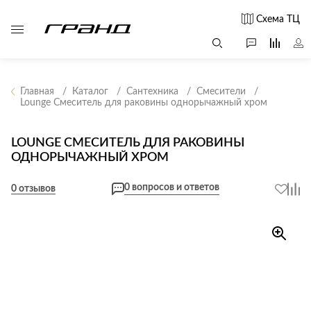
Схема ТЦ
Главная
Каталог
Сантехника
Смесители
Lounge Смеситель для раковины однорычажный хром
Все столы и
Мягкая
Свет
столики
мебель
LOUNGE СМЕСИТЕЛЬ ДЛЯ РАКОВИНЫ
Бра
Г
ОДНОРЫЧАЖНЫЙ ХРОМ
Журнальные
Диваны
Люстры
Г
столы
Кресла и мешки
с
0 вопросов и ответов
Настольные
0 отзывов
Консоли
Пуфы и
лампы
Кофейные
банкетки
Потолочные
столики
б
светильники
Обеденные
Сад и дача
Светильники
столы
С
Светодиодные
Письменные
в
Аксессуары для
ленты
столы
сада
Споты