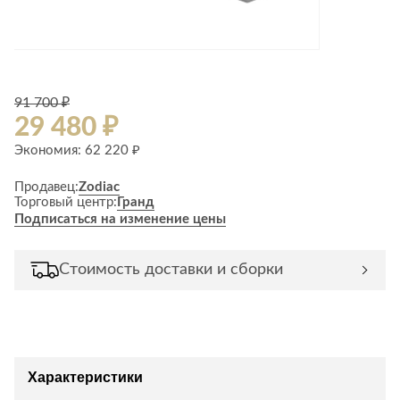
Лепнина
сна
Напольные
покрытия
Кровати
Обои
Матрасы
Плитка
91 700 ₽
Товары для сна
29 480 ₽
Спецобувь
Кухонные
Экономия: 62 220 ₽
Спецодежда
гарнитуры
Средства
Продавец:
Zodiac
индивидуальной
Торговый центр:
Гранд
защиты
Подписаться на изменение цены
Стоимость доставки и сборки
Характеристики