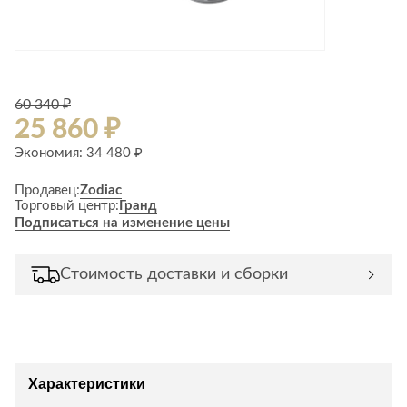
Лепнина
сна
Напольные
покрытия
Кровати
Обои
Матрасы
Плитка
60 340 ₽
Товары для сна
25 860 ₽
Спецобувь
Кухонные
Экономия: 34 480 ₽
Спецодежда
гарнитуры
Средства
Продавец:
Zodiac
индивидуальной
Торговый центр:
Гранд
защиты
Подписаться на изменение цены
Стоимость доставки и сборки
Характеристики