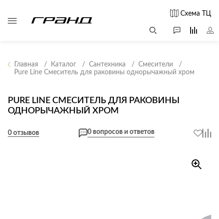
Схема ТЦ
Главная
Каталог
Сантехника
Смесители
Pure Line Смеситель для раковины однорычажный хром
Все столы и
Мягкая
Свет
столики
мебель
PURE LINE СМЕСИТЕЛЬ ДЛЯ РАКОВИНЫ
Бра
Г
ОДНОРЫЧАЖНЫЙ ХРОМ
Журнальные
Диваны
Люстры
Г
столы
Кресла и мешки
с
0 вопросов и ответов
Настольные
0 отзывов
Консоли
Пуфы и
лампы
Кофейные
банкетки
Потолочные
столики
б
светильники
Обеденные
Сад и дача
Светильники
столы
С
Светодиодные
Письменные
в
Аксессуары для
ленты
столы
сада
Споты