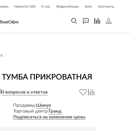
ровки
Новосёл 360
О нас
Видеообзоры
Блог
Контакты
бная
Офис
 дома
Шкафы
я
 дома и косметика
Газетницы
ия
Гардеробные системы
 ТУМБА ПРИКРОВАТНАЯ
Книжные шкафы и библиотеки
доски
Прихожие
0 вопросов и ответов
Стеллажи и витрины
Шкафы навесные
Продавец:
Шинуа
Торговый центр:
Гранд
Шкафы распашные
Подписаться на изменение цены
Шкафы-купе