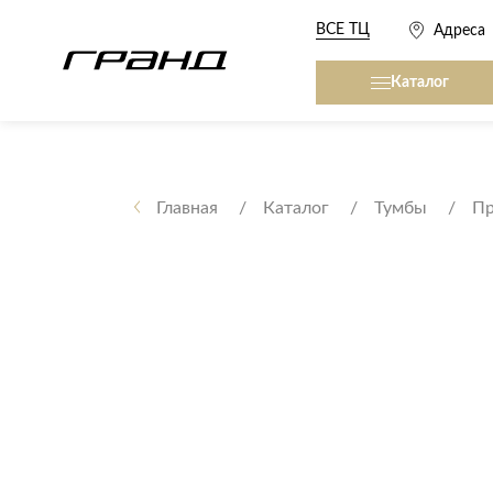
ВСЕ ТЦ
Адреса
Каталог
Все столы и столики
Кровати, матрасы,
сна
Главная
Каталог
Тумбы
Пр
Журнальные столы
Кровати
Консоли
Матрасы
Кофейные столики
Товары для сна
Обеденные столы
Письменные столы
Кухонные гарниту
Приставные столики
Сервировочные столики
Мягкая мебель
Туалетные столики
Диваны