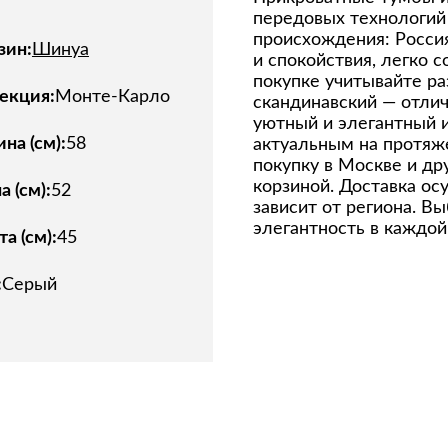
передовых технологий
происхождения: Росси
зин:
Шинуа
и спокойствия, легко 
покупке учитывайте раз
екция:
Монте-Карло
скандинавский — отлич
уютный и элегантный и
на (см):
58
актуальным на протяж
покупку в Москве и др
корзиной. Доставка ос
 (см):
52
зависит от региона. В
элегантность в каждой
а (см):
45
:
Серый