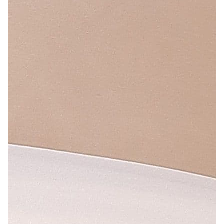
Лепнина
сна
Напольные
покрытия
Кровати
Обои
Матрасы
Плитка
Товары для сна
Спецобувь
Кухонные
Спецодежда
гарнитуры
Средства
индивидуальной
защиты