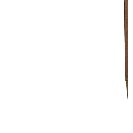
Лепнина
сна
Напольные
покрытия
Кровати
Обои
Матрасы
Плитка
Товары для сна
Спецобувь
Кухонные
Спецодежда
гарнитуры
Средства
индивидуальной
защиты