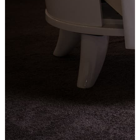
Лепнина
сна
Напольные
покрытия
Кровати
Обои
Матрасы
Плитка
Товары для сна
Спецобувь
Кухонные
Спецодежда
гарнитуры
Средства
индивидуальной
защиты