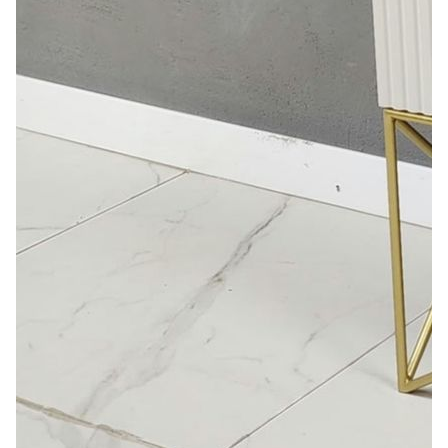
Лепнина
сна
Напольные
покрытия
Кровати
Обои
Матрасы
Плитка
Товары для сна
Спецобувь
Кухонные
Спецодежда
гарнитуры
Средства
индивидуальной
защиты